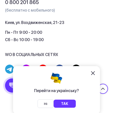
0 800 201 865
Гарантия и сервис
(бесплатно с мобильного)
Кредит
Киев, ул. Воздвиженская, 21-23
Кэшбек
Пн - Пт 9:00 - 20:00
Сб - Вс 10:00 - 19:00
WO В СОЦИАЛЬНЫХ СЕТЯХ
© 2017 - 2026 Магазин гаджетов «WO»
Договор публичной оферты
Перейти на українську?
Политика конфиденциальности
Ні
ТАК