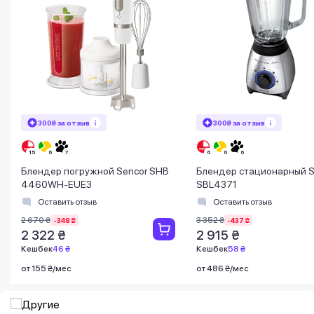
300₴ за отзыв
300₴ за отзыв
Блендер погружной Sencor SHB
Блендер стационарный S
4460WH-EUE3
SBL4371
Оставить отзыв
Оставить отзыв
2 670 ₴
3 352 ₴
-348 ₴
-437 ₴
2 322 ₴
2 915 ₴
Кешбек
46 ₴
Кешбек
58 ₴
от 155 ₴/мес
от 486 ₴/мес