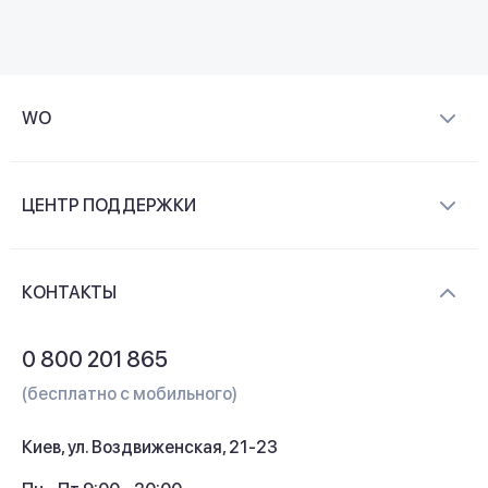
WO
О компании
ЦЕНТР ПОДДЕРЖКИ
Новости и видеообзоры
Доставка и оплата
Контакты
КОНТАКТЫ
Обмен и возврат
Вопросы и ответы
0 800 201 865
Гарантия и сервис
(бесплатно с мобильного)
Кредит
Киев, ул. Воздвиженская, 21-23
Кэшбек