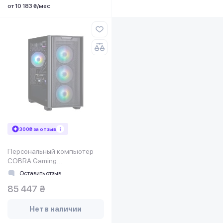
от 10 183 ₴/мес
300₴ за отзыв
Персональный компьютер
COBRA Gaming
(A77.32.S10.46T.19165)
Оставить отзыв
85 447 ₴
Нет в наличии