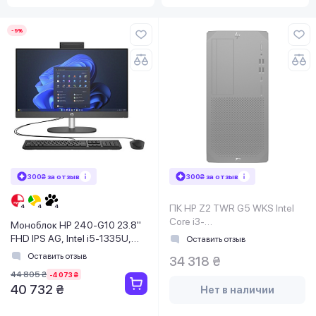
-9%
300₴ за отзыв
300₴ за отзыв
ПК HP Z2 TWR G5 WKS Intel
Core i3-
Моноблок HP 240-G10 23.8"
10320/8GB(2x4GB)DDR4/HDD
FHD IPS AG, Intel i5-1335U,
Оставить отзыв
500Gb/VGA
8GB, F512GB, UMA, WiFi,
Оставить отзыв
34 318 ₴
Port/K&M/W10P64
44 805 ₴
-4 073 ₴
40 732 ₴
Нет в наличии