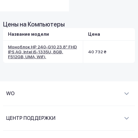
Цены на Компьютеры
Название модели
Цена
Моноблок HP 240-G10 23.8" FHD
IPS AG, Intel i5-1335U, 8GB,
40 732 ₴
F512GB, UMA, WiFi,
WO
О компании
ЦЕНТР ПОДДЕРЖКИ
Новости и видеообзоры
Доставка и оплата