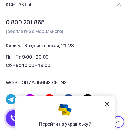
Контакты
КОНТАКТЫ
Обмен и возврат
Вопросы и ответы
0 800 201 865
Гарантия и сервис
(бесплатно с мобильного)
Кредит
Киев, ул. Воздвиженская, 21-23
Кэшбек
Пн - Пт 9:00 - 20:00
Сб - Вс 10:00 - 19:00
WO В СОЦИАЛЬНЫХ СЕТЯХ
© 2017 - 2026 Магазин гаджетов «WO»
Договор публичной оферты
Перейти на українську?
Политика конфиденциальности