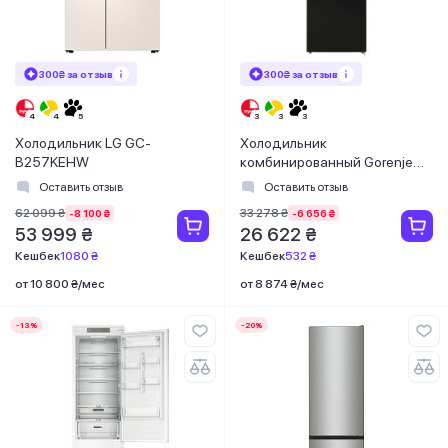
300₴ за отзыв
300₴ за отзыв
Холодильник LG GC-
Холодильник
B257KEHW
комбинированный Gorenje
NRK 6192 ABK4
Оставить отзыв
Оставить отзыв
62 099 ₴
33 278 ₴
-8 100 ₴
-6 656 ₴
53 999 ₴
26 622 ₴
Кешбек
1080 ₴
Кешбек
532 ₴
от 10 800 ₴/мес
от 8 874 ₴/мес
-13%
-20%