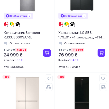
300₴ за отзыв
300₴ за отзыв
Холодильник Samsung
Холодильник LG SBS,
RB33J3000SA/RU
179x91х74, холод.отд.-414л,
мороз.отд.-233л, 2дв., А+,
Оставить отзыв
Оставить отзыв
NF, инв., диспл внутр.
31 249 ₴
88 549 ₴
-6 250 ₴
-11 550 ₴
24 999 ₴
76 999 ₴
Кешбек
500 ₴
Кешбек
1540 ₴
от 8 333 ₴/мес
от 15 400 ₴/мес
-13%
-20%