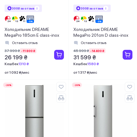
300₴ за отзыв
300₴ за отзыв
Холодильник DREAME
Холодильник DREAME
MegaPro 185cm E class-inox
MegaPro 201cm D class-inox
Оставить отзыв
Оставить отзыв
37 999 ₴
45 999 ₴
-11 800 ₴
-14 400 ₴
26 199 ₴
31 599 ₴
Кешбек
1310 ₴
Кешбек
1580 ₴
от 1 092 ₴/мес
от 1 317 ₴/мес
-20%
-20%