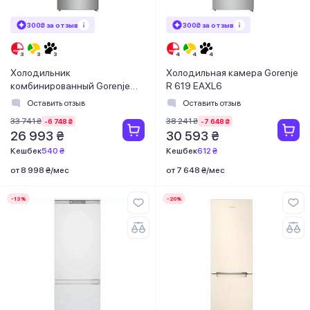
300₴ за отзыв
300₴ за отзыв
Холодильник
Холодильная камера Gorenje
комбинированный Gorenje
R 619 EAXL6
NRK 6192 AXL4
Оставить отзыв
Оставить отзыв
33 741 ₴
38 241 ₴
-6 748 ₴
-7 648 ₴
26 993 ₴
30 593 ₴
Кешбек
540 ₴
Кешбек
612 ₴
от 8 998 ₴/мес
от 7 648 ₴/мес
-13%
-20%