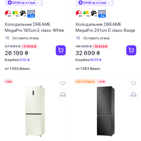
300₴ за отзыв
300₴ за отзыв
Холодильник DREAME
Холодильник DREAME
MegaPro 185cm E class-White
MegaPro 201cm D class-Beige
Оставить отзыв
Оставить отзыв
37 999 ₴
46 999 ₴
-11 800 ₴
-14 300 ₴
26 199 ₴
32 699 ₴
Кешбек
1310 ₴
Кешбек
1635 ₴
от 1 092 ₴/мес
от 1 362 ₴/мес
-29%
ТОП ПРОДАЖ
-31%