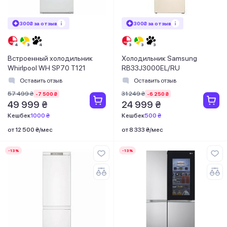
300₴ за отзыв
300₴ за отзыв
Встроенный холодильник
Холодильник Samsung
Whirlpool WH SP70 T121
RB33J3000EL/RU
Оставить отзыв
Оставить отзыв
57 499 ₴
31 249 ₴
-7 500 ₴
-6 250 ₴
49 999 ₴
24 999 ₴
Кешбек
1000 ₴
Кешбек
500 ₴
от 12 500 ₴/мес
от 8 333 ₴/мес
-13%
-13%