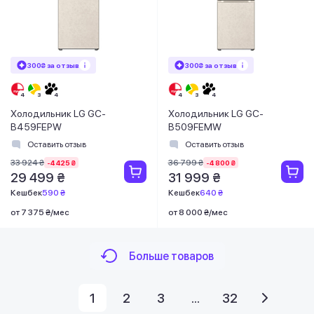
300₴ за отзыв
300₴ за отзыв
Холодильник LG GC-
Холодильник LG GC-
B459FEPW
B509FEMW
Оставить отзыв
Оставить отзыв
33 924 ₴
36 799 ₴
-4 425 ₴
-4 800 ₴
29 499 ₴
31 999 ₴
Кешбек
590 ₴
Кешбек
640 ₴
от 7 375 ₴/мес
от 8 000 ₴/мес
Больше товаров
1
2
3
...
32