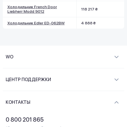
Холодильник French Door
118 217 ₴
Liebherr Msdd 9012
Холодильник Edler ED-062BW
4 888 ₴
WO
О компании
ЦЕНТР ПОДДЕРЖКИ
Новости и видеообзоры
Доставка и оплата
Контакты
КОНТАКТЫ
Обмен и возврат
Вопросы и ответы
0 800 201 865
Гарантия и сервис