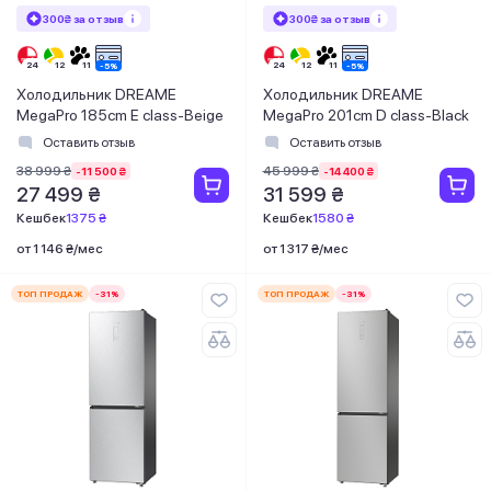
300₴ за отзыв
300₴ за отзыв
Холодильник DREAME
Холодильник DREAME
MegaPro 185cm E class-Beige
MegaPro 201cm D class-Black
Оставить отзыв
Оставить отзыв
38 999 ₴
45 999 ₴
-11 500 ₴
-14 400 ₴
27 499 ₴
31 599 ₴
Кешбек
1375 ₴
Кешбек
1580 ₴
от 1 146 ₴/мес
от 1 317 ₴/мес
ТОП ПРОДАЖ
-31%
ТОП ПРОДАЖ
-31%