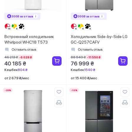
300₴ за отзыв
300₴ за отзыв
Встроенный холодильник
Холодильник Side-by-Side LG
Whirlpool WHC18 T573
GC-Q257CAFV
Оставить отзыв
Оставить отзыв
46 213 ₴
88 549 ₴
-6 028 ₴
-11 550 ₴
40 185 ₴
76 999 ₴
Кешбек
804 ₴
Кешбек
1540 ₴
от 2 679 ₴/мес
от 15 400 ₴/мес
-20%
-13%