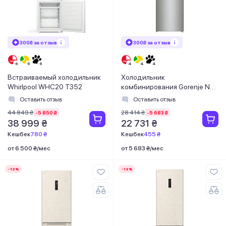
300₴ за отзыв
300₴ за отзыв
Встраиваемый холодильник
Холодильник
Whirlpool WHC20 T352
комбинирования Gorenje NRK
6202 EXL4
Оставить отзыв
Оставить отзыв
44 849 ₴
28 414 ₴
-5 850 ₴
-5 683 ₴
38 999 ₴
22 731 ₴
Кешбек
780 ₴
Кешбек
455 ₴
от 6 500 ₴/мес
от 5 683 ₴/мес
-13%
-13%