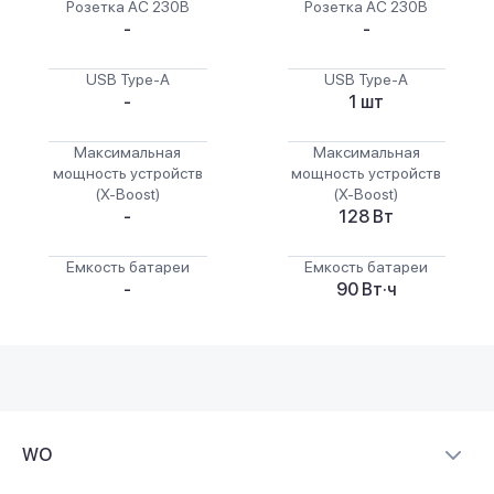
Розетка AC 230В
Розетка AC 230В
-
-
USB Type-A
USB Type-A
-
1 шт
Максимальная
Максимальная
мощность устройств
мощность устройств
(X-Boost)
(X-Boost)
-
128 Вт
Емкость батареи
Емкость батареи
-
90 Вт·ч
WO