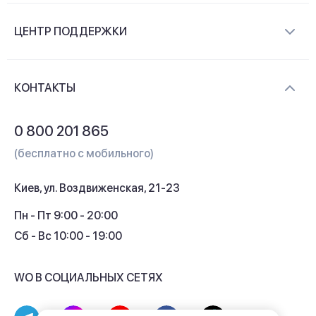
О компании
ЦЕНТР ПОДДЕРЖКИ
Новости и видеообзоры
Доставка и оплата
Контакты
КОНТАКТЫ
Обмен и возврат
Вопросы и ответы
0 800 201 865
Гарантия и сервис
(бесплатно с мобильного)
Кредит
Киев, ул. Воздвиженская, 21-23
Кэшбек
Пн - Пт 9:00 - 20:00
Сб - Вс 10:00 - 19:00
WO В СОЦИАЛЬНЫХ СЕТЯХ