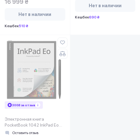
16 999 ₴
Нет в наличии
Нет в наличии
Кешбек
690 ₴
Кешбек
510 ₴
300₴ за отзыв
Электронная книга
PocketBook 1042 InkPad Eo
Mist Grey (PB1042-M-CIS)
Оставить отзыв