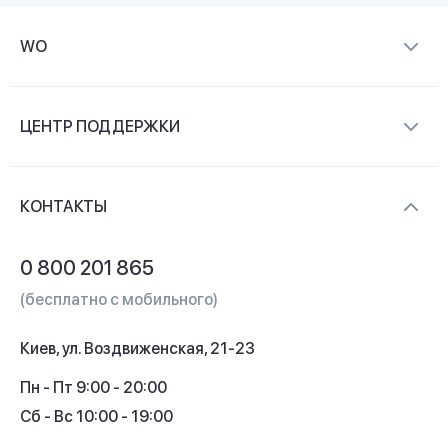
WO
О компании
ЦЕНТР ПОДДЕРЖКИ
Новости и видеообзоры
Доставка и оплата
Контакты
КОНТАКТЫ
Обмен и возврат
Вопросы и ответы
0 800 201 865
Гарантия и сервис
(бесплатно с мобильного)
Кредит
Киев, ул. Воздвиженская, 21-23
Кэшбек
Пн - Пт 9:00 - 20:00
Сб - Вс 10:00 - 19:00