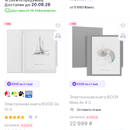
18 299 ₴ по предзаказу
Доступен до
20.08.26
от 5 880 ₴/мес
Доставим 20.08.26
Бесплатно
-19%
-15%
300₴ за отзыв
300₴ за отзыв
Электронная книга BOOX
Note Air 4 C
Электронная книга BOOX Go
10.3
Оставить отзыв
7
26 999 ₴
-4 000 ₴
22 999 ₴
20 999 ₴
-4 000 ₴