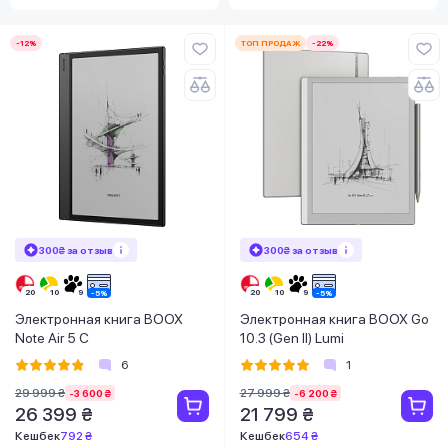
-12%
ТОП ПРОДАЖ
-22%
300₴ за отзыв
300₴ за отзыв
Электронная книга BOOX
Электронная книга BOOX Go
Note Air 5 C
10.3 (Gen II) Lumi
6
1
29 999 ₴
27 999 ₴
-3 600 ₴
-6 200 ₴
26 399 ₴
21 799 ₴
Кешбек
792 ₴
Кешбек
654 ₴