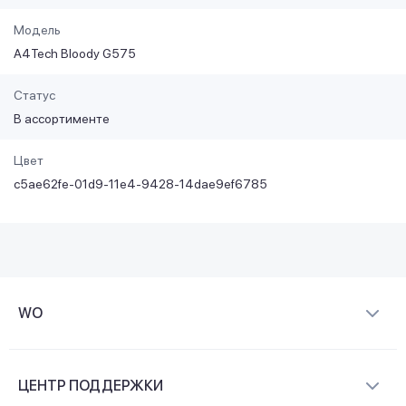
Модель
A4Tech Bloody G575
Статус
В ассортименте
Цвет
c5ae62fe-01d9-11e4-9428-14dae9ef6785
WO
О компании
ЦЕНТР ПОДДЕРЖКИ