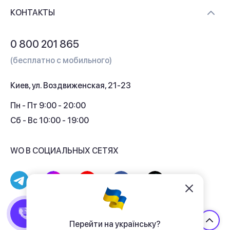
Доставка и оплата
Контакты
КОНТАКТЫ
Обмен и возврат
Вопросы и ответы
0 800 201 865
Гарантия и сервис
(бесплатно с мобильного)
Кредит
Киев, ул. Воздвиженская, 21-23
Кэшбек
Пн - Пт 9:00 - 20:00
Сб - Вс 10:00 - 19:00
WO В СОЦИАЛЬНЫХ СЕТЯХ
© 2017 - 2026 Магазин гаджетов «WO»
Договор публичной оферты
Перейти на українську?