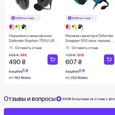
300₴ за отзыв
300₴ за отзыв
Наушники с микрофоном
Игровая гарнитура Defender
Defender Gryphon 750U USB
Scrapper 500 сине-черная,
черные
Jack 2 x 3,5 мм
Оставить отзыв
Оставить отзыв
588 ₴
728 ₴
-98 ₴
-121 ₴
490 ₴
607 ₴
5 ₴
6 ₴
Кешбек
Кешбек
от 163 ₴/мес
от 202 ₴/мес
Отзывы и вопросы
300₴ бонусами за отзыв с фо