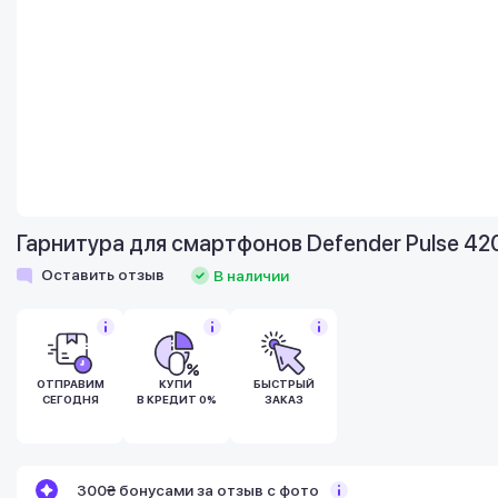
Гарнитура для смартфонов Defender Pulse 42
Оставить отзыв
В наличии
ОТПРАВИМ
КУПИ
БЫСТРЫЙ
СЕГОДНЯ
В КРЕДИТ 0%
ЗАКАЗ
Бонусы становятся активными спустя 14
300₴ бонусами за отзыв с фото
дней после покупки.