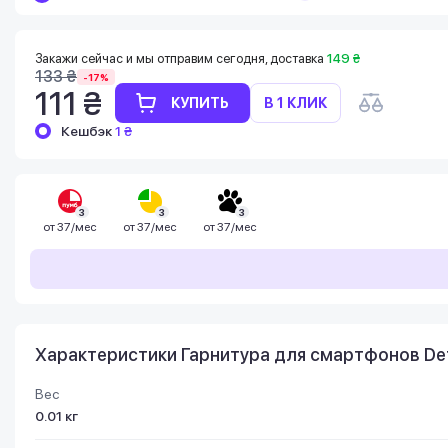
Баланс можно проверить в личном
кабинете в разделе «Мои бонусы».
Накопленными бонусами можно оплатить
Закажи сейчас и мы отправим сегодня, доставка
149 ₴
до 99% стоимости следующей покупки:
133 ₴
-17%
детальнее
111 ₴
КУПИТЬ
В 1 КЛИК
Кешбэк
1 ₴
3
3
3
от
37/мес
от
37/мес
от
37/мес
Характеристики Гарнитура для смартфонов Def
Вес
0.01 кг