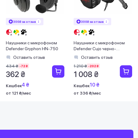
300₴ за отзыв
300₴ за отзыв
Наушники с микрофоном
Наушники с микрофоном
Defender Gryphon HN-750
Defender Cujo черно-
красные
Оставить отзыв
Оставить отзыв
434 ₴
1 210 ₴
-72 ₴
-202 ₴
362 ₴
1 008 ₴
4 ₴
10 ₴
Кешбек
Кешбек
от 121 ₴/мес
от 336 ₴/мес