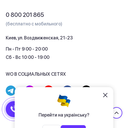
Обмен и возврат
Вопросы и ответы
0 800 201 865
Гарантия и сервис
(бесплатно с мобильного)
Кредит
Киев, ул. Воздвиженская, 21-23
Кэшбек
Пн - Пт 9:00 - 20:00
Сб - Вс 10:00 - 19:00
WO В СОЦИАЛЬНЫХ СЕТЯХ
© 2017 - 2026 Магазин гаджетов «WO»
Договор публичной оферты
Перейти на українську?
Политика конфиденциальности