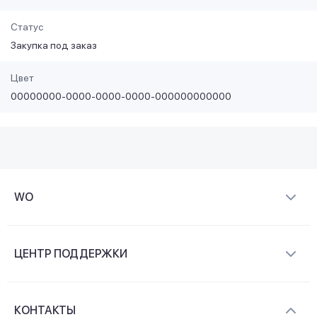
Статус
Закупка под заказ
Цвет
00000000-0000-0000-0000-000000000000
WO
О компании
ЦЕНТР ПОДДЕРЖКИ
Новости и видеообзоры
Доставка и оплата
Контакты
КОНТАКТЫ