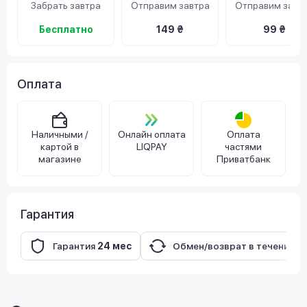
Забрать завтра
Отправим завтра
Отправим завт
Бесплатно
149 ₴
99 ₴
Оплата
Наличными /
Онлайн оплата
Оплата
картой в
LIQPAY
частями
магазине
Приватбанк
Гарантия
Гарантия
24 мес
Обмен/возврат в течение
1