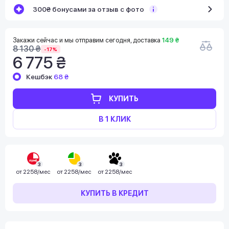
300₴ бонусами за отзыв с фото
Закажи сейчас и мы отправим сегодня, доставка
149 ₴
8 130 ₴
-17%
6 775 ₴
Кешбэк
68 ₴
КУПИТЬ
В 1 КЛИК
3
3
3
от
2258/мес
от
2258/мес
от
2258/мес
КУПИТЬ В КРЕДИТ