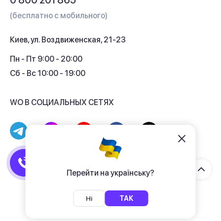
0 800 201 865
Гарантия и сервис
(бесплатно с мобильного)
Кредит
Киев, ул. Воздвиженская, 21-23
Кэшбек
Пн - Пт 9:00 - 20:00
Сб - Вс 10:00 - 19:00
WO В СОЦИАЛЬНЫХ СЕТЯХ
© 2017 - 2026 Магазин гаджетов «WO»
Договор публичной оферты
Перейти на українську?
Политика конфиденциальности
Ні
ТАК