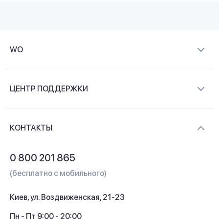
WO
О компании
ЦЕНТР ПОДДЕРЖКИ
Новости и видеообзоры
Доставка и оплата
Контакты
КОНТАКТЫ
Обмен и возврат
Вопросы и ответы
0 800 201 865
Гарантия и сервис
(бесплатно с мобильного)
Кредит
Киев, ул. Воздвиженская, 21-23
Кэшбек
Пн - Пт 9:00 - 20:00