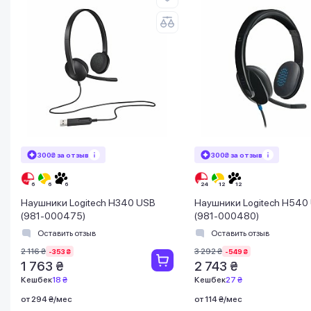
300₴ за отзыв
300₴ за отзыв
Наушники Logitech H340 USB
Наушники Logitech H540
(981-000475)
(981-000480)
Оставить отзыв
Оставить отзыв
2 116 ₴
3 292 ₴
-353 ₴
-549 ₴
1 763 ₴
2 743 ₴
Кешбек
18 ₴
Кешбек
27 ₴
от 294 ₴/мес
от 114 ₴/мес