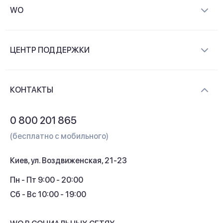
WO
О компании
ЦЕНТР ПОДДЕРЖКИ
Новости и видеообзоры
Доставка и оплата
Контакты
КОНТАКТЫ
Обмен и возврат
Вопросы и ответы
0 800 201 865
Гарантия и сервис
(бесплатно с мобильного)
Кредит
Киев, ул. Воздвиженская, 21-23
Кэшбек
Пн - Пт 9:00 - 20:00
Сб - Вс 10:00 - 19:00