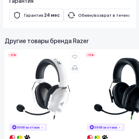
Гарантия
Гарантия
24 мес
Обмен/возврат в течение
1
Другие товары бренда
Razer
-17%
-17%
300₴ за отзыв
300₴ за отзыв