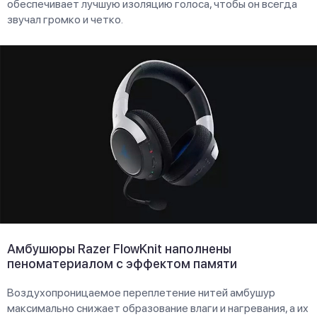
обеспечивает лучшую изоляцию голоса, чтобы он всегда
звучал громко и четко.
Амбушюры Razer FlowKnit наполнены
пеноматериалом с эффектом памяти
Воздухопроницаемое переплетение нитей амбушур
максимально снижает образование влаги и нагревания, а их