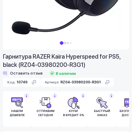
Гарнитура RAZER Kaira Hyperspeed for PS5,
black (RZ04-03980200-R3G1)
Оставить отзыв
В наличии
Код:
10749
Артикул:
RZ04-03980200-R3G1
НАШЛИ
ОТПРАВИМ
КУПИ
БЫСТРЫЙ
БЕСПЛ
ДЕШЕВЛЕ
СЕГОДНЯ
В КРЕДИТ 0%
ЗАКАЗ
ДОСТ