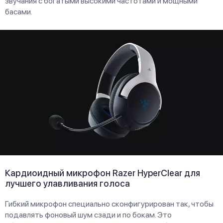
звучания с богатыми высокими частотами и мощными
басами.
Кардиоидный микрофон Razer HyperClear для
лучшего улавливания голоса
Гибкий микрофон специально сконфигурирован так, чтобы
подавлять фоновый шум сзади и по бокам. Это