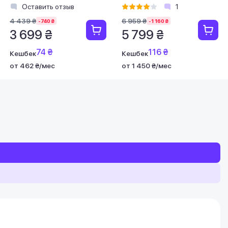
R3M1)
04430300-R3M1)
Оставить отзыв
1
4 439 ₴
6 959 ₴
-740 ₴
-1 160 ₴
3 699 ₴
5 799 ₴
74 ₴
116 ₴
Кешбек
Кешбек
от 462 ₴/мес
от 1 450 ₴/мес