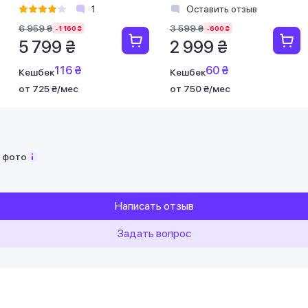
04430200-R3M1)
(RZ04-02830400-R3M1)
1
Оставить отзыв
6 959 ₴
3 599 ₴
-1 160 ₴
-600 ₴
5 799 ₴
2 999 ₴
116 ₴
60 ₴
Кешбек
Кешбек
от 725 ₴/мес
от 750 ₴/мес
с фото
Написать отзыв
Задать вопрос