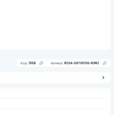
Код:
1558
Артикул:
RZ04-04730100-R3M1