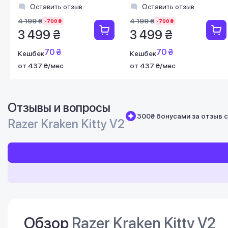
03240700-R3M1)
R3M1)
Оставить отзыв
Оставить отзыв
4 199 ₴
4 199 ₴
-700 ₴
-700 ₴
3 499 ₴
3 499 ₴
70 ₴
70 ₴
Кешбек
Кешбек
от 437 ₴/мес
от 437 ₴/мес
Отзывы и вопросы
300₴ бонусами за отзыв 
Razer Kraken Kitty V2
Обзор
Razer Kraken Kitty V2