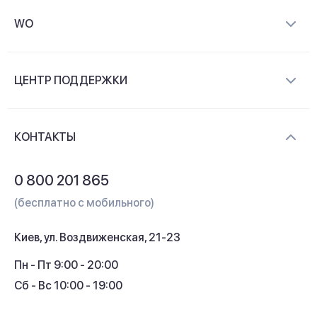
WO
О компании
ЦЕНТР ПОДДЕРЖКИ
Новости и видеообзоры
Доставка и оплата
Контакты
КОНТАКТЫ
Обмен и возврат
Вопросы и ответы
0 800 201 865
Гарантия и сервис
(бесплатно с мобильного)
Кредит
Киев, ул. Воздвиженская, 21-23
Кэшбек
Пн - Пт 9:00 - 20:00
Сб - Вс 10:00 - 19:00