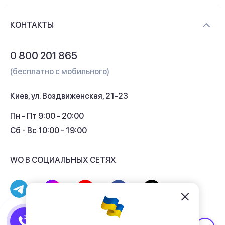
Новости и видеообзоры
Доставка и оплата
Контакты
КОНТАКТЫ
Обмен и возврат
Вопросы и ответы
0 800 201 865
Гарантия и сервис
(бесплатно с мобильного)
Кредит
Киев, ул. Воздвиженская, 21-23
Кэшбек
Пн - Пт 9:00 - 20:00
Сб - Вс 10:00 - 19:00
WO В СОЦИАЛЬНЫХ СЕТЯХ
© 2017 - 2026 Магазин гаджетов «WO»