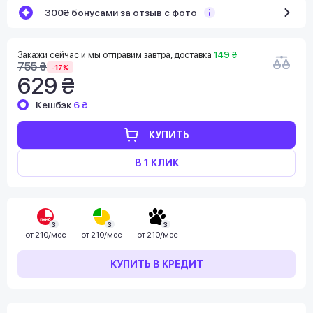
300₴ бонусами за отзыв с фото
Закажи сейчас и мы отправим завтра, доставка
149 ₴
755 ₴
-17%
629 ₴
Кешбэк
6 ₴
КУПИТЬ
В 1 КЛИК
3
3
3
от
210/мес
от
210/мес
от
210/мес
КУПИТЬ В КРЕДИТ