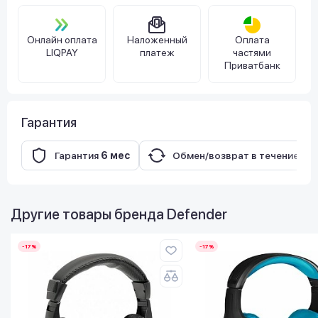
Онлайн оплата
Наложенный
Оплата
LIQPAY
платеж
частями
Приватбанк
Гарантия
Гарантия
6 мес
Обмен/возврат в течение
14
Другие товары бренда
Defender
-17%
-17%