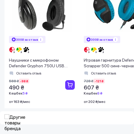
300₴ за отзыв
300₴ за отзыв
Наушники с микрофоном
Игровая гарнитура Defen
Defender Gryphon 750U USB
Scrapper 500 сине-черная
черные
x 3,5 мм
Оставить отзыв
Оставить отзыв
588 ₴
728 ₴
-98 ₴
-121 ₴
490 ₴
607 ₴
Кешбек
5 ₴
Кешбек
6 ₴
от 163 ₴/мес
от 202 ₴/мес