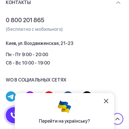
Контакты
КОНТАКТЫ
Обмен и возврат
Вопросы и ответы
0 800 201 865
Гарантия и сервис
(бесплатно с мобильного)
Кредит
Киев, ул. Воздвиженская, 21-23
Кэшбек
Пн - Пт 9:00 - 20:00
Сб - Вс 10:00 - 19:00
WO В СОЦИАЛЬНЫХ СЕТЯХ
© 2017 - 2026 Магазин гаджетов «WO»
Договор публичной оферты
Перейти на українську?
Политика конфиденциальности