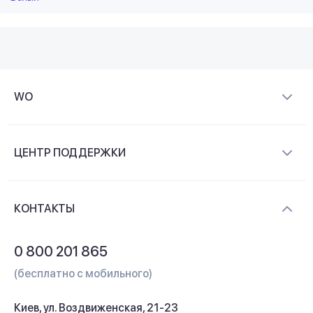
WO
О компании
ЦЕНТР ПОДДЕРЖКИ
Новости и видеообзоры
Доставка и оплата
Контакты
КОНТАКТЫ
Обмен и возврат
Вопросы и ответы
0 800 201 865
Гарантия и сервис
(бесплатно с мобильного)
Кредит
Киев, ул. Воздвиженская, 21-23