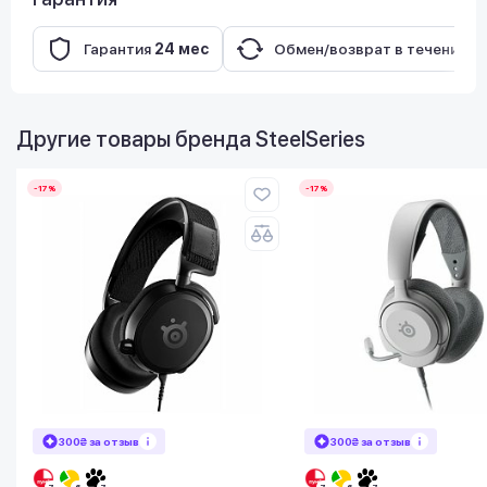
Гарантия
24 мес
Обмен/возврат в течение
1
Другие товары бренда
SteelSeries
-17%
-17%
300₴ за отзыв
300₴ за отзыв