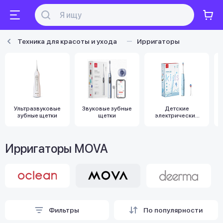
Техника для красоты и ухода
Ирригаторы
Ультразвуковые
Звуковые зубные
Детские
зубные щетки
щетки
электрические
зубные щетки
Ирригаторы MOVA
Фильтры
По популярности