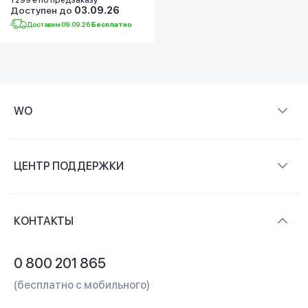
Доступен до
03.09.26
Доставим 09.09.26
Бесплатно
WO
О компании
ЦЕНТР ПОДДЕРЖКИ
Новости и видеообзоры
Доставка и оплата
Контакты
КОНТАКТЫ
Обмен и возврат
Вопросы и ответы
0 800 201 865
Гарантия и сервис
(бесплатно с мобильного)