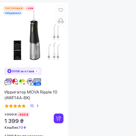
ТОП ПРОДАЖ
-30%
ПРЕДЗАКАЗ
300₴ за отзыв
Ирригатор MOVA Ripple 10
(AWF14A-BK)
1
1 999 ₴
-600 ₴
1 399 ₴
Кешбек
70 ₴
1 299 ₴ по предзаказу