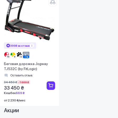
300₴ за отзыв
Беговая дорожка Jogway
TJ532C (by FitLogic)
Оставить отзыв
34 450 ₴
-1 000 ₴
33 450 ₴
Кешбек
669 ₴
от 2 230 ₴/мес
Акции