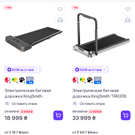
-14%
-8%
300₴ за отзыв
300₴ за отзыв
Электрическая беговая
Электрическая беговая
дорожка KingSmith
дорожка KingSmith TRR2FB
WalkingPad Z1F
Walkingpad Treadmill (TRR2FB)
Оставить отзыв
Оставить отзыв
21 999 ₴
36 999 ₴
-3 000 ₴
-3 000 ₴
18 999 ₴
33 999 ₴
от 3 167 ₴/мес
от 5 667 ₴/мес