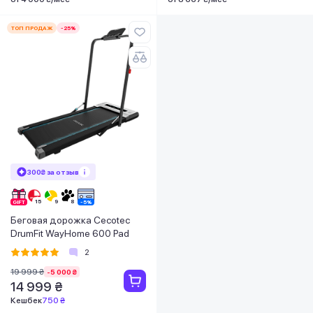
ТОП ПРОДАЖ
-25%
300₴ за отзыв
Беговая дорожка Cecotec
DrumFit WayHome 600 Pad
2
19 999 ₴
-5 000 ₴
14 999 ₴
Кешбек
750 ₴