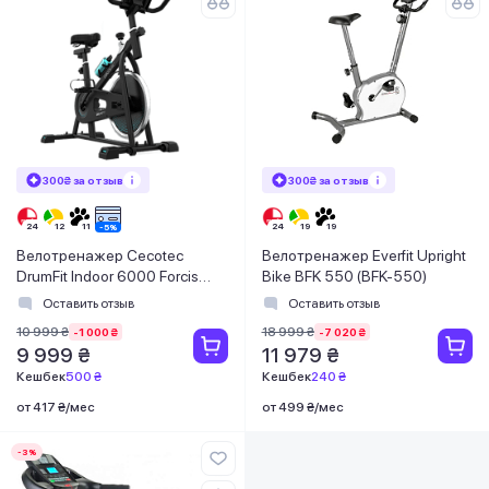
300₴ за отзыв
300₴ за отзыв
Велотренажер Cecotec
Велотренажер Everfit Upright
DrumFit Indoor 6000 Forcis
Bike BFK 550 (BFK-550)
(CCTC-07094)
Оставить отзыв
Оставить отзыв
10 999 ₴
18 999 ₴
-1 000 ₴
-7 020 ₴
9 999 ₴
11 979 ₴
Кешбек
500 ₴
Кешбек
240 ₴
от 417 ₴/мес
от 499 ₴/мес
-3%