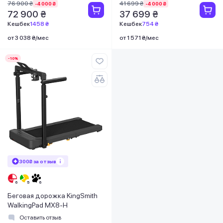
76 900 ₴
41 699 ₴
-4 000 ₴
-4 000 ₴
72 900 ₴
37 699 ₴
Кешбек
1458 ₴
Кешбек
754 ₴
от 3 038 ₴/мес
от 1 571 ₴/мес
-10%
300₴ за отзыв
Беговая дорожка KingSmith
WalkingPad MX8-H
Оставить отзыв