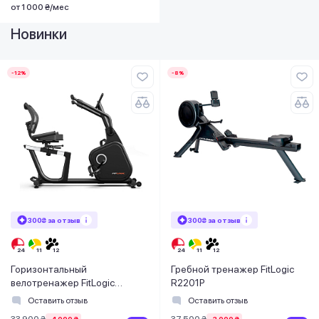
от 1 000 ₴/мес
Новинки
-12%
-8%
300₴ за отзыв
300₴ за отзыв
Горизонтальный
Гребной тренажер FitLogic
велотренажер FitLogic
R2201P
B1902R
Оставить отзыв
Оставить отзыв
33 900 ₴
37 500 ₴
-4 000 ₴
-3 000 ₴