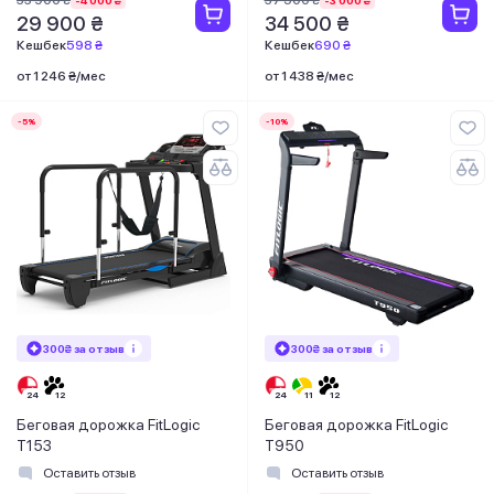
29 900 ₴
34 500 ₴
Кешбек
598 ₴
Кешбек
690 ₴
от 1 246 ₴/мес
от 1 438 ₴/мес
-5%
-10%
300₴ за отзыв
300₴ за отзыв
Беговая дорожка FitLogic
Беговая дорожка FitLogic
T153
T950
Оставить отзыв
Оставить отзыв