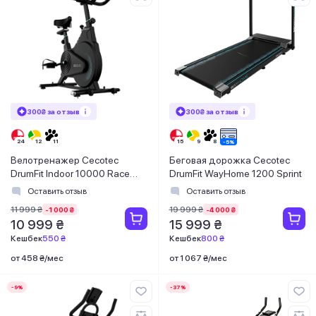
300₴ за отзыв
300₴ за отзыв
Велотренажер Cecotec
Беговая дорожка Cecotec
DrumFit Indoor 10000 Race
DrumFit WayHome 1200 Sprint
(CCTC-07240)
Оставить отзыв
Оставить отзыв
11 999 ₴
19 999 ₴
-1 000 ₴
-4 000 ₴
10 999 ₴
15 999 ₴
Кешбек
550 ₴
Кешбек
800 ₴
от 458 ₴/мес
от 1 067 ₴/мес
-9%
-37%