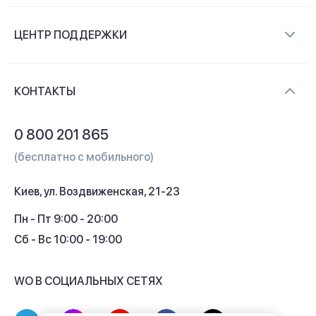
О компании
ЦЕНТР ПОДДЕРЖКИ
Новости и видеообзоры
Доставка и оплата
Контакты
КОНТАКТЫ
Обмен и возврат
Вопросы и ответы
0 800 201 865
Гарантия и сервис
(бесплатно с мобильного)
Кредит
Киев, ул. Воздвиженская, 21-23
Кэшбек
Пн - Пт 9:00 - 20:00
Сб - Вс 10:00 - 19:00
WO В СОЦИАЛЬНЫХ СЕТЯХ