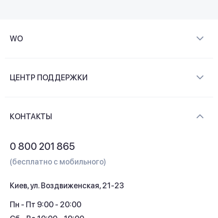
WO
О компании
ЦЕНТР ПОДДЕРЖКИ
Новости и видеообзоры
Доставка и оплата
Контакты
КОНТАКТЫ
Обмен и возврат
Вопросы и ответы
0 800 201 865
Гарантия и сервис
(бесплатно с мобильного)
Кредит
Киев, ул. Воздвиженская, 21-23
Кэшбек
Пн - Пт 9:00 - 20:00