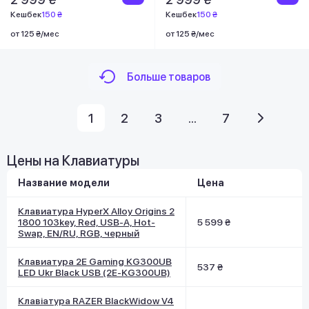
Кешбек
150 ₴
Кешбек
150 ₴
от 125 ₴/мес
от 125 ₴/мес
Больше товаров
1
2
3
...
7
Цены на Клавиатуры
Название модели
Цена
Клавиатура HyperX Alloy Origins 2
1800 103key, Red, USB-A, Hot-
5 599 ₴
Swap, EN/RU, RGB, черный
Клавиатура 2E Gaming KG300UB
537 ₴
LED Ukr Black USB (2E-KG300UB)
Клавіатура RAZER BlackWidow V4