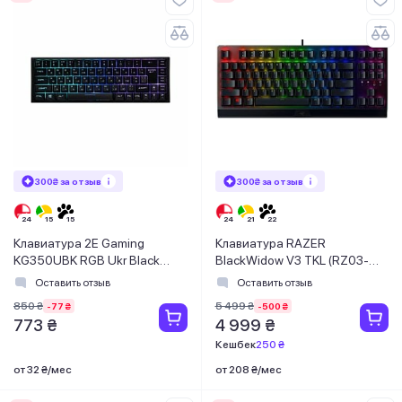
300₴ за отзыв
300₴ за отзыв
Клавиатура 2E Gaming
Клавиатура RAZER
KG350UBK RGB Ukr Black
BlackWidow V3 TKL (RZ03-
USB (2E-KG350UBK)
03490700-R3R1)
Оставить отзыв
Оставить отзыв
850 ₴
5 499 ₴
-77 ₴
-500 ₴
773 ₴
4 999 ₴
Кешбек
250 ₴
от 32 ₴/мес
от 208 ₴/мес