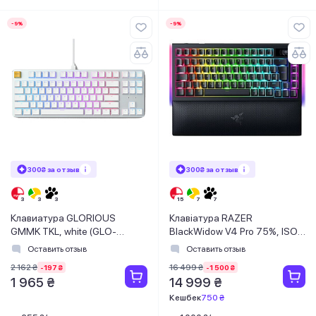
-9%
-9%
300₴ за отзыв
300₴ за отзыв
Клавиатура GLORIOUS
Клавіатура RAZER
GMMK TKL, white (GLO-
BlackWidow V4 Pro 75%, ISO,
GMMK-TKL-BRN-W)
Black (RZ03-05130300-R3E1)
Оставить отзыв
Оставить отзыв
2 162 ₴
16 499 ₴
-197 ₴
-1 500 ₴
1 965 ₴
14 999 ₴
Кешбек
750 ₴