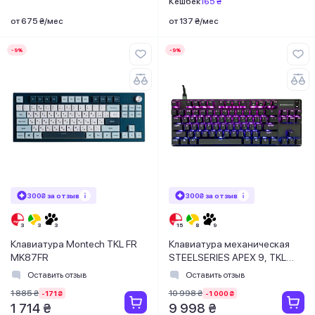
Кешбек
165 ₴
от 675 ₴/мес
от 137 ₴/мес
-9%
-9%
300₴ за отзыв
300₴ за отзыв
Клавиатура Montech TKL FR
Клавиатура механическая
MK87FR
STEELSERIES APEX 9, TKL
(64847)
Оставить отзыв
Оставить отзыв
1 885 ₴
10 998 ₴
-171 ₴
-1 000 ₴
1 714 ₴
9 998 ₴