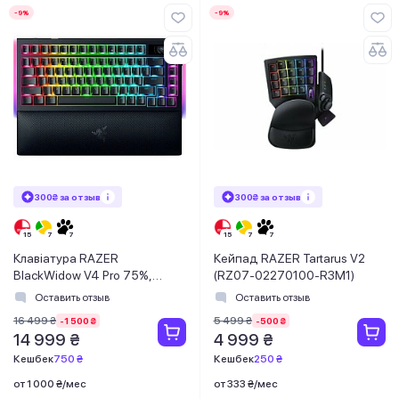
-9%
-9%
300₴ за отзыв
300₴ за отзыв
Клавіатура RAZER
Кейпад RAZER Tartarus V2
BlackWidow V4 Pro 75%,
(RZ07-02270100-R3M1)
ANSI, Black (RZ03-05130100-
Оставить отзыв
Оставить отзыв
R3M1)
16 499 ₴
5 499 ₴
-1 500 ₴
-500 ₴
14 999 ₴
4 999 ₴
Кешбек
750 ₴
Кешбек
250 ₴
от 1 000 ₴/мес
от 333 ₴/мес