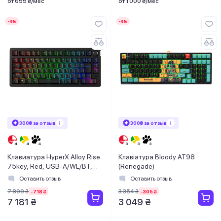
от 655 ₴/мес
от 1 000 ₴/мес
-9%
-9%
300₴ за отзыв
300₴ за отзыв
Клавиатура HyperX Alloy Rise
Клавіатура Bloody AT98
75key, Red, USB-A/WL/BT,
(Renegade)
EN/RU, RGB, черный
Оставить отзыв
Оставить отзыв
7 899 ₴
3 354 ₴
-718 ₴
-305 ₴
7 181 ₴
3 049 ₴