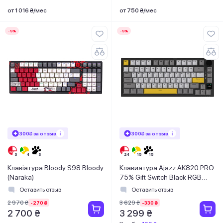
от 1 016 ₴/мес
от 750 ₴/мес
-9%
-9%
300₴ за отзыв
300₴ за отзыв
Клавіатура Bloody S98 Bloody
Клавиатура Ajazz AK820 PRO
(Naraka)
75% Gift Switch Black RGB
(AK820PRO-G-BGY)
Оставить отзыв
Оставить отзыв
2 970 ₴
3 629 ₴
-270 ₴
-330 ₴
2 700 ₴
3 299 ₴