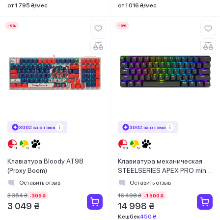
от 1 795 ₴/мес
от 1 016 ₴/мес
-9%
-9%
300₴ за отзыв
300₴ за отзыв
Клавіатура Bloody AT98
Клавиатура механическая
(Proxy Boom)
STEELSERIES APEX PRO mini,
wireless (64842)
Оставить отзыв
Оставить отзыв
3 354 ₴
16 498 ₴
-305 ₴
-1 500 ₴
3 049 ₴
14 998 ₴
Кешбек
450 ₴