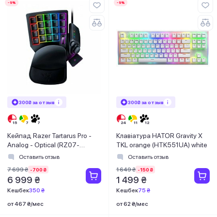
-9%
-9%
300₴ за отзыв
300₴ за отзыв
Кейпад Razer Tartarus Pro -
Клавіатура HATOR Gravity X
Analog - Optical (RZ07-
TKL orange (HTK551UA) white
03110100-R3M1)
Оставить отзыв
Оставить отзыв
7 699 ₴
1 649 ₴
-700 ₴
-150 ₴
6 999 ₴
1 499 ₴
Кешбек
350 ₴
Кешбек
75 ₴
от 467 ₴/мес
от 62 ₴/мес