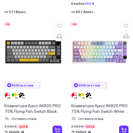
Кешбек
300 ₴
от 571 ₴/мес
от 667 ₴/мес
-9%
-9%
300₴ за отзыв
300₴ за отзыв
Клавиатура Ajazz AK820 PRO
Клавиатура Ajazz AK820 PRO
75% Flying Fish Switch Black
75% Flying Fish Switch White
RGB (AK820PRO-FF-BGY)
RGB (AK820PRO-FF-PWB)
Оставить отзыв
Оставить отзыв
3 299 ₴
3 299 ₴
-300 ₴
-300 ₴
2 999 ₴
2 999 ₴