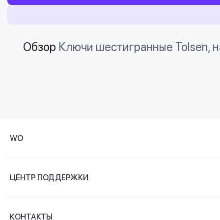
Обзор
Ключи шестигранные Tolsen, н
WO
О компании
ЦЕНТР ПОДДЕРЖКИ
Новости и видеообзоры
Доставка и оплата
Контакты
КОНТАКТЫ