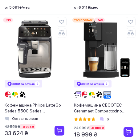
от 5 091 ₴/мес
от 6 011 ₴/мес
-21%
ТОП ПРОДАЖ
-24%
300₴ за отзыв
300₴ за отзыв
Кофемашина Philips LatteGo
Кофемашина CECOTEC
Series 5500 Series
Cremmaet Compactccino
EP5547/90
Connected
Оставить отзыв
6
42 559 ₴
-8 935 ₴
24 999 ₴
-6 000 ₴
33 624 ₴
18 999 ₴