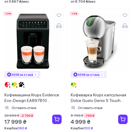
от 3 667 ₴/мес
от 6 704 ₴/мес
-13%
-13%
300₴ за отзыв
300₴ за отзыв
Кофемашина Krups Evidence
Кофеварка Krups капсульная
Eco-Design EA897B10
Dolce Gusto Genio S Touch
8010001021
KP440E10
Оставить отзыв
Оставить отзыв
20 699 ₴
5 749 ₴
-2 700 ₴
-750 ₴
17 999 ₴
4 999 ₴
Кешбек
360 ₴
Кешбек
100 ₴