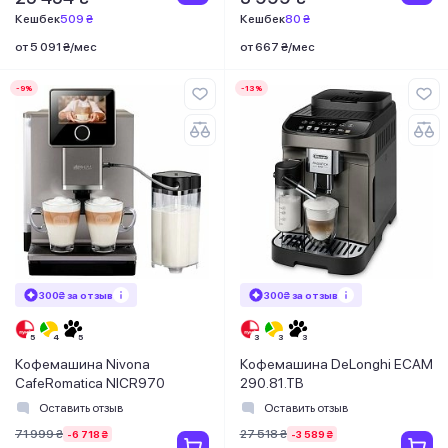
Кешбек
509 ₴
Кешбек
80 ₴
от 5 091 ₴/мес
от 667 ₴/мес
-9%
-13%
300₴ за отзыв
300₴ за отзыв
Кофемашина Nivona
Кофемашина DeLonghi ECAM
CafeRomatica NICR970
290.81.TB
Оставить отзыв
Оставить отзыв
71 999 ₴
27 518 ₴
-6 718 ₴
-3 589 ₴