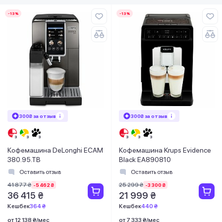
-13%
-13%
300₴ за отзыв
300₴ за отзыв
Кофемашина DeLonghi ECAM
Кофемашина Krups Evidence
380.95.TB
Black EA890810
Оставить отзыв
Оставить отзыв
41 877 ₴
25 299 ₴
-5 462 ₴
-3 300 ₴
36 415 ₴
21 999 ₴
Кешбек
364 ₴
Кешбек
440 ₴
от 12 138 ₴/мес
от 7 333 ₴/мес