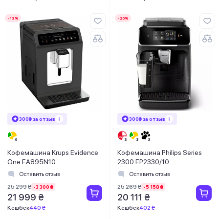
-13%
-20%
300₴ за отзыв
300₴ за отзыв
Кофемашина Krups Evidence
Кофемашина Philips Series
One EA895N10
2300 EP2330/10
Оставить отзыв
Оставить отзыв
25 299 ₴
25 269 ₴
-3 300 ₴
-5 158 ₴
21 999 ₴
20 111 ₴
Кешбек
440 ₴
Кешбек
402 ₴