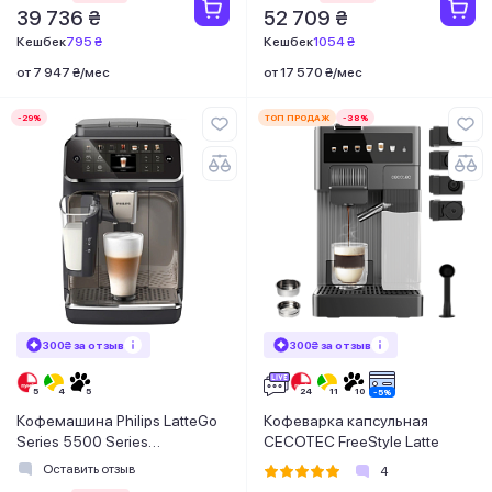
39 736 ₴
52 709 ₴
Кешбек
795 ₴
Кешбек
1054 ₴
от 7 947 ₴/мес
от 17 570 ₴/мес
-29%
ТОП ПРОДАЖ
-38%
300₴ за отзыв
300₴ за отзыв
Кофемашина Philips LatteGo
Кофеварка капсульная
Series 5500 Series
CECOTEC FreeStyle Latte
EP4449/70
Оставить отзыв
4