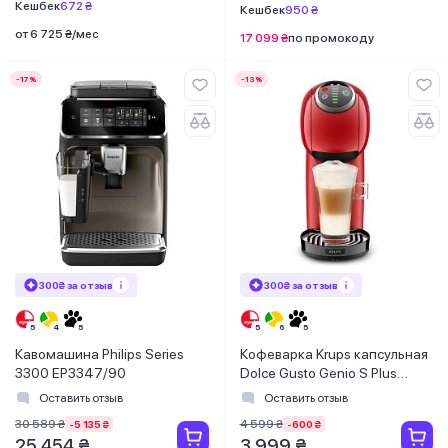
Кешбек
672 ₴
Кешбек
950 ₴
от 6 725 ₴/мес
17 099 ₴
по промокоду
-17%
-13%
300₴ за отзыв
300₴ за отзыв
Кавомашина Philips Series
Кофеварка Krups капсульная
3300 EP3347/90
Dolce Gusto Genio S Plus
KP340510
Оставить отзыв
Оставить отзыв
30 589 ₴
4 599 ₴
-5 135 ₴
-600 ₴
25 454 ₴
3 999 ₴