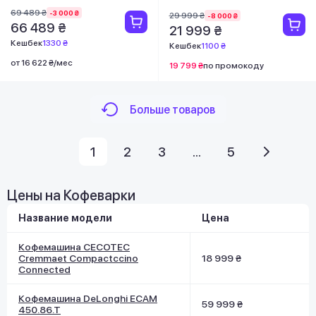
69 489 ₴
-3 000 ₴
29 999 ₴
-8 000 ₴
66 489 ₴
21 999 ₴
Кешбек
1330 ₴
Кешбек
1100 ₴
от 16 622 ₴/мес
19 799 ₴
по промокоду
Больше товаров
1
2
3
...
5
Цены на Кофеварки
Название модели
Цена
Кофемашина CECOTEC
Cremmaet Compactccino
18 999 ₴
Connected
Кофемашина DeLonghi ECAM
59 999 ₴
450.86.T