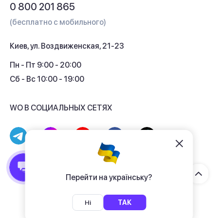
Вопросы и ответы
0 800 201 865
Гарантия и сервис
(бесплатно с мобильного)
Кредит
Киев, ул. Воздвиженская, 21-23
Кэшбек
Пн - Пт 9:00 - 20:00
Сб - Вс 10:00 - 19:00
WO В СОЦИАЛЬНЫХ СЕТЯХ
© 2017 - 2026 Магазин гаджетов «WO»
Договор публичной оферты
Перейти на українську?
Политика конфиденциальности
Ні
ТАК