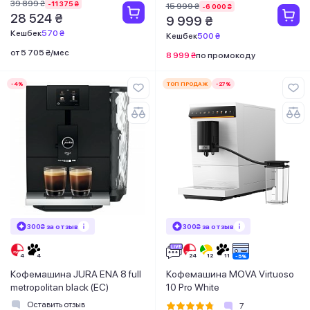
39 899 ₴
-11 375 ₴
15 999 ₴
-6 000 ₴
28 524 ₴
9 999 ₴
Кешбек
570 ₴
Кешбек
500 ₴
от 5 705 ₴/мес
8 999 ₴
по промокоду
-4%
ТОП ПРОДАЖ
-27%
300₴ за отзыв
300₴ за отзыв
Кофемашина JURA ENA 8 full
Кофемашина MOVA Virtuoso
metropolitan black (EC)
10 Pro White
Оставить отзыв
7