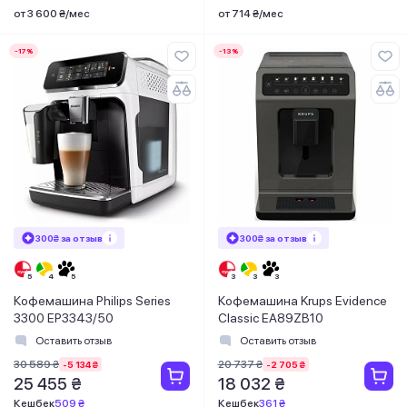
от 3 600 ₴/мес
от 714 ₴/мес
-17%
-13%
300₴ за отзыв
300₴ за отзыв
Кофемашина Philips Series
Кофемашина Krups Evidence
3300 EP3343/50
Classic EA89ZB10
Оставить отзыв
Оставить отзыв
30 589 ₴
20 737 ₴
-5 134 ₴
-2 705 ₴
25 455 ₴
18 032 ₴
Кешбек
509 ₴
Кешбек
361 ₴