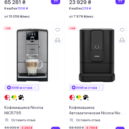
65 281 ₴
23 929 ₴
Кешбек
1306 ₴
Кешбек
239 ₴
от 13 056 ₴/мес
от 7 976 ₴/мес
-12%
-10%
300₴ за отзыв
300₴ за отзыв
Кофемашина Nivona
Кофемашина
NICR795
Автоматическая Nivona Nivo
8101
Оставить отзыв
Оставить отзыв
44 999 ₴
58 499 ₴
-5 263 ₴
-5 790 ₴