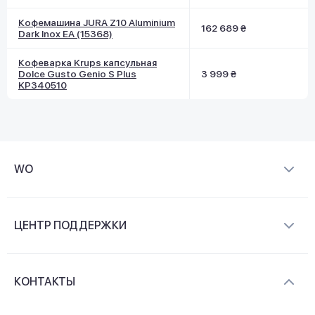
Кофемашина JURA Z10 Aluminium
162 689 ₴
Dark Inox EA (15368)
Кофеварка Krups капсульная
Dolce Gusto Genio S Plus
3 999 ₴
KP340510
WO
О компании
ЦЕНТР ПОДДЕРЖКИ
Новости и видеообзоры
Доставка и оплата
Контакты
КОНТАКТЫ
Обмен и возврат