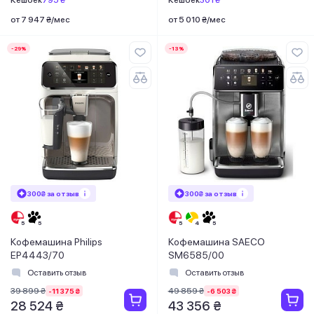
Кешбек
795 ₴
Кешбек
301 ₴
от 7 947 ₴/мес
от 5 010 ₴/мес
-29%
-13%
300₴ за отзыв
300₴ за отзыв
Кофемашина Philips
Кофемашина SAECO
EP4443/70
SM6585/00
Оставить отзыв
Оставить отзыв
39 899 ₴
49 859 ₴
-11 375 ₴
-6 503 ₴
28 524 ₴
43 356 ₴