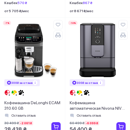
Кешбек
570 ₴
Кешбек
867 ₴
от 5 705 ₴/мес
от 8 671 ₴/мес
-7%
-10%
300₴ за отзыв
300₴ за отзыв
Кофемашина DeLonghi ECAM
Кофемашина
310.60 GB
автоматическая Nivona NIVO
8107
Оставить отзыв
Оставить отзыв
30 499 ₴
60 499 ₴
-2 061 ₴
-6 099 ₴
28 438 ₴
54 400 ₴