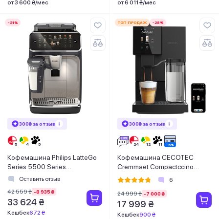
от 3 600 ₴/мес
от 6 011 ₴/мес
-21%
ТОП ПРОДАЖ
-28%
300₴ за отзыв
300₴ за отзыв
Кофемашина Philips LatteGo
Кофемашина CECOTEC
Series 5500 Series
Cremmaet Compactccino
EP5547/90
Connected
Оставить отзыв
6
42 559 ₴
-8 935 ₴
24 999 ₴
-7 000 ₴
33 624 ₴
17 999 ₴
Кешбек
672 ₴
Кешбек
900 ₴