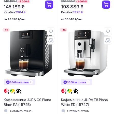
148 189 ₴
201 889 ₴
-3 000 ₴
-3 000 ₴
145 189 ₴
198 889 ₴
Кешбек
2904 ₴
Кешбек
3978 ₴
от 24 198 ₴/мес
от 33 148 ₴/мес
-6%
-4%
300₴ за отзыв
300₴ за отзыв
Кофемашина JURA C9 Piano
Кофемашина JURA E8 Piano
Black EA (15753)
White ED (15747)
Оставить отзыв
Оставить отзыв