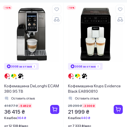
-13%
-13%
300₴ за отзыв
300₴ за отзыв
Кофемашина DeLonghi ECAM
Кофемашина Krups Evidence
380.95.TB
Black EA890810
Оставить отзыв
Оставить отзыв
41 877 ₴
25 299 ₴
-5 462 ₴
-3 300 ₴
36 415 ₴
21 999 ₴
Кешбек
364 ₴
Кешбек
440 ₴
от 12 138 ₴/мес
от 7 333 ₴/мес