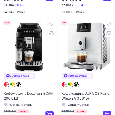
Кешбек
284 ₴
Кешбек
1088 ₴
от 9 479 ₴/мес
от 10 880 ₴/мес
-13%
-6%
300₴ за отзыв
300₴ за отзыв
Кофемашина DeLonghi ECAM
Кофемашина JURA C9 Piano
290.61.B
White EA (15810)
Оставить отзыв
Оставить отзыв
27 518 ₴
53 736 ₴
-3 589 ₴
-3 000 ₴