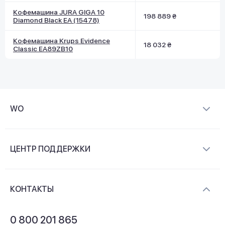
Кофемашина JURA GIGA 10
198 889 ₴
Diamond Black EA (15478)
Кофемашина Krups Evidence
18 032 ₴
Classic EA89ZB10
WO
О компании
ЦЕНТР ПОДДЕРЖКИ
Новости и видеообзоры
Доставка и оплата
Контакты
КОНТАКТЫ
Обмен и возврат
Вопросы и ответы
0 800 201 865