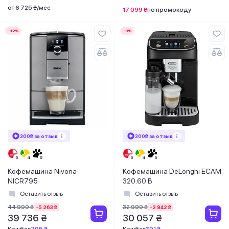
от 6 725 ₴/мес
17 099 ₴
по промокоду
-12%
-9%
300₴ за отзыв
300₴ за отзыв
Кофемашина Nivona
Кофемашина DeLonghi ECAM
NICR795
320.60 B
Оставить отзыв
Оставить отзыв
44 999 ₴
32 999 ₴
-5 263 ₴
-2 942 ₴
39 736 ₴
30 057 ₴