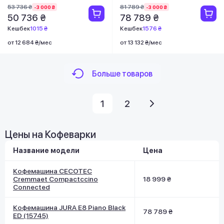
53 736 ₴
81 789 ₴
-3 000 ₴
-3 000 ₴
50 736 ₴
78 789 ₴
Кешбек
1015 ₴
Кешбек
1576 ₴
от 12 684 ₴/мес
от 13 132 ₴/мес
Больше товаров
1
2
Цены на Кофеварки
Название модели
Цена
Кофемашина CECOTEC
Cremmaet Compactccino
18 999 ₴
Connected
Кофемашина JURA E8 Piano Black
78 789 ₴
ED (15745)