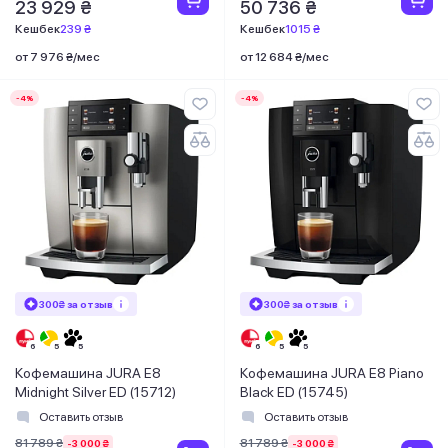
23 929 ₴
50 736 ₴
Кешбек
239 ₴
Кешбек
1015 ₴
от 7 976 ₴/мес
от 12 684 ₴/мес
-4%
-4%
300₴ за отзыв
300₴ за отзыв
Кофемашина JURA E8
Кофемашина JURA E8 Piano
Midnight Silver ED (15712)
Black ED (15745)
Оставить отзыв
Оставить отзыв
81 789 ₴
81 789 ₴
-3 000 ₴
-3 000 ₴