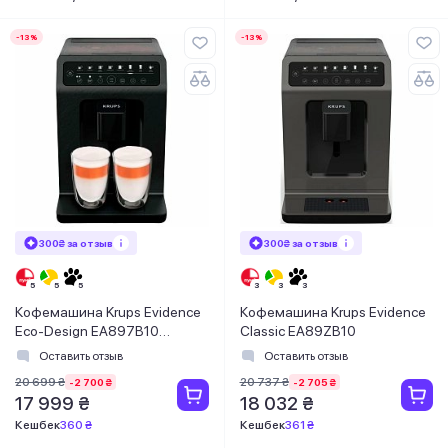
-13%
-13%
300₴ за отзыв
300₴ за отзыв
Кофемашина Krups Evidence
Кофемашина Krups Evidence
Eco-Design EA897B10
Classic EA89ZB10
8010001021
Оставить отзыв
Оставить отзыв
20 699 ₴
20 737 ₴
-2 700 ₴
-2 705 ₴
17 999 ₴
18 032 ₴
Кешбек
360 ₴
Кешбек
361 ₴