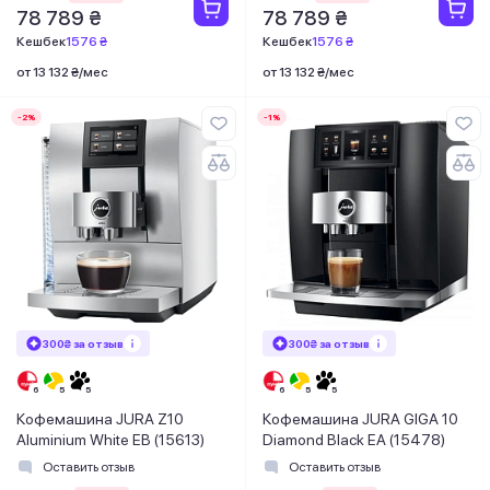
78 789 ₴
78 789 ₴
Кешбек
1576 ₴
Кешбек
1576 ₴
от 13 132 ₴/мес
от 13 132 ₴/мес
-2%
-1%
300₴ за отзыв
300₴ за отзыв
Кофемашина JURA Z10
Кофемашина JURA GIGA 10
Aluminium White EB (15613)
Diamond Black EA (15478)
Оставить отзыв
Оставить отзыв