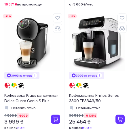
16 371 ₴
по промокоду
от 3 600 ₴/мес
-13%
-17%
300₴ за отзыв
300₴ за отзыв
Кофеварка Krups капсульная
Кофемашина Philips Series
Dolce Gusto Genio S Plus
3300 EP3343/50
KP340810
Оставить отзыв
Оставить отзыв
4 599 ₴
30 589 ₴
-600 ₴
-5 135 ₴
3 999 ₴
25 454 ₴
Кешбек
80 ₴
Кешбек
509 ₴