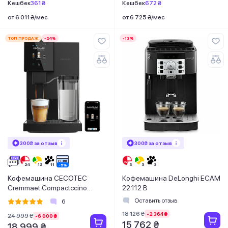
Кешбек
361 ₴
Кешбек
672 ₴
от 6 011 ₴/мес
от 6 725 ₴/мес
ТОП ПРОДАЖ
-24%
-13%
300₴ за отзыв
300₴ за отзыв
Кофемашина CECOTEC
Кофемашина DeLonghi ECAM
Cremmaet Compactccino
22.112 B
Connected
Оставить отзыв
6
18 126 ₴
-2 364 ₴
24 999 ₴
-6 000 ₴
15 762 ₴
18 999 ₴