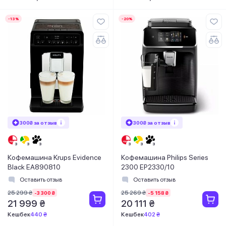
-13%
-20%
300₴ за отзыв
300₴ за отзыв
Кофемашина Krups Evidence
Кофемашина Philips Series
Black EA890810
2300 EP2330/10
Оставить отзыв
Оставить отзыв
25 299 ₴
25 269 ₴
-3 300 ₴
-5 158 ₴
21 999 ₴
20 111 ₴
Кешбек
440 ₴
Кешбек
402 ₴