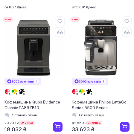
от 667 ₴/мес
от 5 091 ₴/мес
-13%
-21%
300₴ за отзыв
300₴ за отзыв
Кофемашина Krups Evidence
Кофемашина Philips LatteGo
Classic EA89ZB10
Series 5500 Series
EP5547/90
Оставить отзыв
Оставить отзыв
20 737 ₴
42 559 ₴
-2 705 ₴
-8 936 ₴
18 032 ₴
33 623 ₴