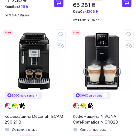
17 736 ₴
65 281 ₴
Кешбек
355 ₴
Кешбек
1306 ₴
от 3 547 ₴/мес
от 13 056 ₴/мес
-13%
-11%
300₴ за отзыв
300₴ за отзыв
Кофемашина DeLonghi ECAM
Кофемашина NIVONA
290.21.B
CafeRomatica NICR820
Оставить отзыв
Оставить отзыв