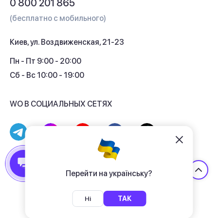
0 800 201 865
Гарантия и сервис
(бесплатно с мобильного)
Кредит
Киев, ул. Воздвиженская, 21-23
Кэшбек
Пн - Пт 9:00 - 20:00
Сб - Вс 10:00 - 19:00
WO В СОЦИАЛЬНЫХ СЕТЯХ
© 2017 - 2026 Магазин гаджетов «WO»
Договор публичной оферты
Перейти на українську?
Политика конфиденциальности
Ні
ТАК