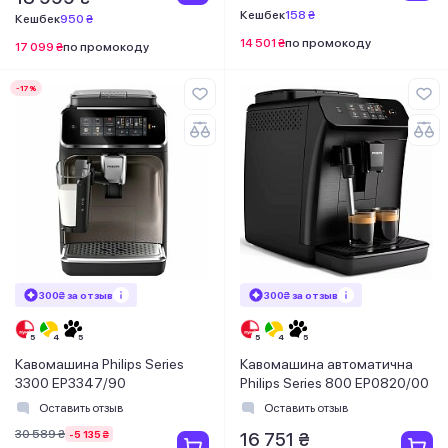
Кешбек
158 ₴
Кешбек
950 ₴
14 501 ₴
по промокоду
17 099 ₴
по промокоду
-17%
300₴ за отзыв
300₴ за отзыв
Кавомашина Philips Series
Кавомашина автоматична
3300 EP3347/90
Philips Series 800 EP0820/00
Оставить отзыв
Оставить отзыв
30 589 ₴
-5 135 ₴
16 751 ₴