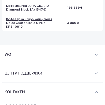
Кофемашина JURA GIGA 10
198 889 ₴
Diamond Black EA (15478)
Кофеварка Krups капсульная
Dolce Gusto Genio S Plus
3 999 ₴
KP340810
WO
О компании
ЦЕНТР ПОДДЕРЖКИ
Новости и видеообзоры
Доставка и оплата
Контакты
КОНТАКТЫ
Обмен и возврат
Вопросы и ответы