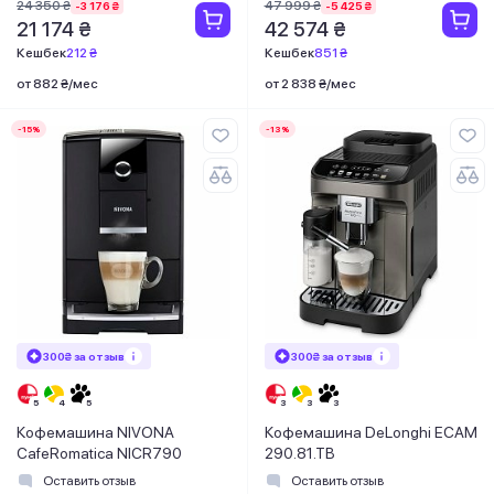
24 350 ₴
47 999 ₴
-3 176 ₴
-5 425 ₴
21 174 ₴
42 574 ₴
Кешбек
212 ₴
Кешбек
851 ₴
от 882 ₴/мес
от 2 838 ₴/мес
-15%
-13%
300₴ за отзыв
300₴ за отзыв
Кофемашина NIVONA
Кофемашина DeLonghi ECAM
CafeRomatica NICR790
290.81.TB
Оставить отзыв
Оставить отзыв