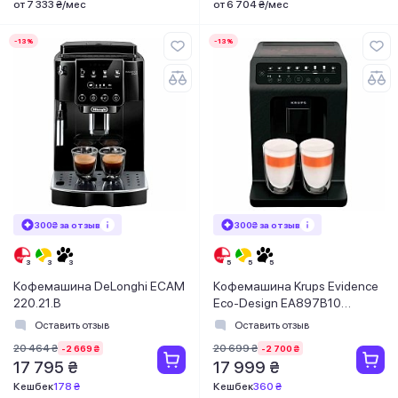
от 7 333 ₴/мес
от 6 704 ₴/мес
-13%
-13%
300₴ за отзыв
300₴ за отзыв
Кофемашина DeLonghi ECAM
Кофемашина Krups Evidence
220.21.B
Eco-Design EA897B10
8010001021
Оставить отзыв
Оставить отзыв
20 464 ₴
20 699 ₴
-2 669 ₴
-2 700 ₴
17 795 ₴
17 999 ₴
Кешбек
178 ₴
Кешбек
360 ₴