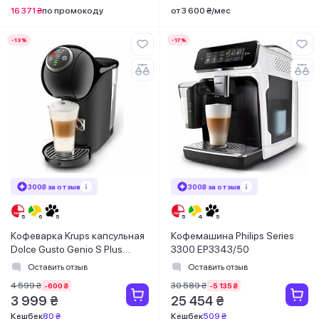
16 371 ₴
по промокоду
от 3 600 ₴/мес
-13%
-17%
300₴ за отзыв
300₴ за отзыв
Кофеварка Krups капсульная
Кофемашина Philips Series
Dolce Gusto Genio S Plus
3300 EP3343/50
KP340810
Оставить отзыв
Оставить отзыв
4 599 ₴
30 589 ₴
-600 ₴
-5 135 ₴
3 999 ₴
25 454 ₴
Кешбек
80 ₴
Кешбек
509 ₴