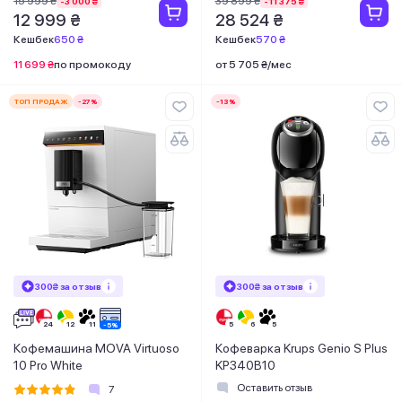
15 999 ₴
39 899 ₴
-3 000 ₴
-11 375 ₴
12 999 ₴
28 524 ₴
Кешбек
650 ₴
Кешбек
570 ₴
11 699 ₴
по промокоду
от 5 705 ₴/мес
ТОП ПРОДАЖ
-27%
-13%
300₴ за отзыв
300₴ за отзыв
Кофемашина MOVA Virtuoso
Кофеварка Krups Genio S Plus
10 Pro White
KP340B10
Оставить отзыв
7