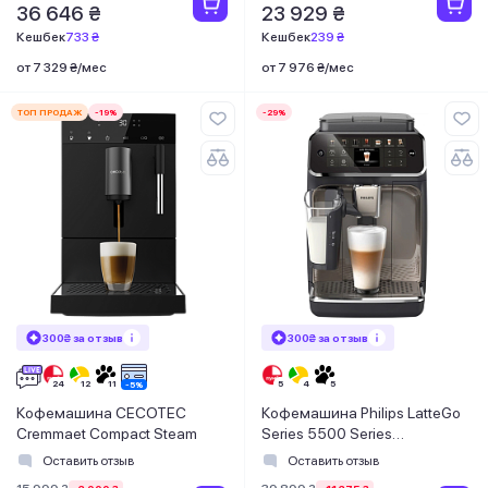
36 646 ₴
23 929 ₴
Кешбек
733 ₴
Кешбек
239 ₴
от 7 329 ₴/мес
от 7 976 ₴/мес
ТОП ПРОДАЖ
-19%
-29%
300₴ за отзыв
300₴ за отзыв
Кофемашина CECOTEC
Кофемашина Philips LatteGo
Cremmaet Compact Steam
Series 5500 Series
EP4449/70
Оставить отзыв
Оставить отзыв