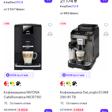
21 174 ₴
Кешбек
355 ₴
Кешбек
212 ₴
от 3 547 ₴/мес
от 882 ₴/мес
-15%
-13%
300₴ за отзыв
300₴ за отзыв
Кофемашина NIVONA
Кофемашина DeLonghi ECAM
CafeRomatica NICR790
290.81.TB
Оставить отзыв
Оставить отзыв
42 999 ₴
27 518 ₴
-6 353 ₴
-3 589 ₴