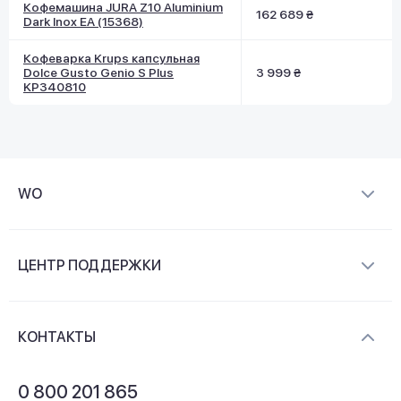
Кофемашина JURA Z10 Aluminium
162 689 ₴
Dark Inox EA (15368)
Кофеварка Krups капсульная
Dolce Gusto Genio S Plus
3 999 ₴
KP340810
WO
О компании
ЦЕНТР ПОДДЕРЖКИ
Новости и видеообзоры
Доставка и оплата
Контакты
КОНТАКТЫ
Обмен и возврат
Вопросы и ответы
0 800 201 865