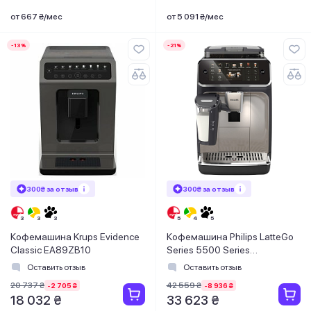
от 667 ₴/мес
от 5 091 ₴/мес
-13%
-21%
300₴ за отзыв
300₴ за отзыв
Кофемашина Krups Evidence
Кофемашина Philips LatteGo
Classic EA89ZB10
Series 5500 Series
EP5547/90
Оставить отзыв
Оставить отзыв
20 737 ₴
42 559 ₴
-2 705 ₴
-8 936 ₴
18 032 ₴
33 623 ₴