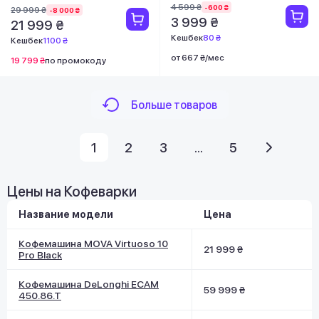
4 599 ₴
-600 ₴
29 999 ₴
-8 000 ₴
3 999 ₴
21 999 ₴
Кешбек
80 ₴
Кешбек
1100 ₴
от 667 ₴/мес
19 799 ₴
по промокоду
Больше товаров
1
2
3
...
5
Цены на Кофеварки
Название модели
Цена
Кофемашина MOVA Virtuoso 10
21 999 ₴
Pro Black
Кофемашина DeLonghi ECAM
59 999 ₴
450.86.T