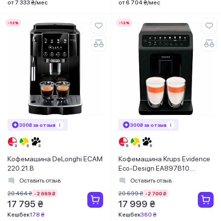
от 7 333 ₴/мес
от 6 704 ₴/мес
-13%
-13%
300₴ за отзыв
300₴ за отзыв
Кофемашина DeLonghi ECAM
Кофемашина Krups Evidence
220.21.B
Eco-Design EA897B10
8010001021
Оставить отзыв
Оставить отзыв
20 464 ₴
20 699 ₴
-2 669 ₴
-2 700 ₴
17 795 ₴
17 999 ₴
Кешбек
178 ₴
Кешбек
360 ₴