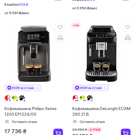
Кешбек
509 ₴
от 3 350 ₴/мес
от 5 091 ₴/мес
-13%
300₴ за отзыв
300₴ за отзыв
Кофемашина Philips Series
Кофемашина DeLonghi ECAM
1200 EP1224/00
290.21.B
Оставить отзыв
Оставить отзыв
24 350 ₴
-3 176 ₴
17 736 ₴