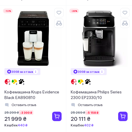
-13%
-20%
300₴ за отзыв
300₴ за отзыв
Кофемашина Krups Evidence
Кофемашина Philips Series
Black EA890810
2300 EP2330/10
Оставить отзыв
Оставить отзыв
25 299 ₴
25 269 ₴
-3 300 ₴
-5 158 ₴
21 999 ₴
20 111 ₴
Кешбек
440 ₴
Кешбек
402 ₴