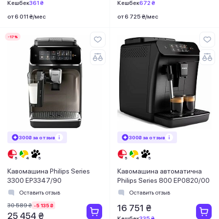
Кешбек
361 ₴
Кешбек
672 ₴
от 6 011 ₴/мес
от 6 725 ₴/мес
-17%
300₴ за отзыв
300₴ за отзыв
Кавомашина Philips Series
Кавомашина автоматична
3300 EP3347/90
Philips Series 800 EP0820/00
Оставить отзыв
Оставить отзыв
30 589 ₴
-5 135 ₴
16 751 ₴
25 454 ₴
Кешбек
335 ₴