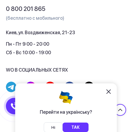
Обмен и возврат
Вопросы и ответы
0 800 201 865
Гарантия и сервис
(бесплатно с мобильного)
Кредит
Киев, ул. Воздвиженская, 21-23
Кэшбек
Пн - Пт 9:00 - 20:00
Сб - Вс 10:00 - 19:00
WO В СОЦИАЛЬНЫХ СЕТЯХ
© 2017 - 2026 Магазин гаджетов «WO»
Договор публичной оферты
Перейти на українську?
Политика конфиденциальности
Ні
ТАК