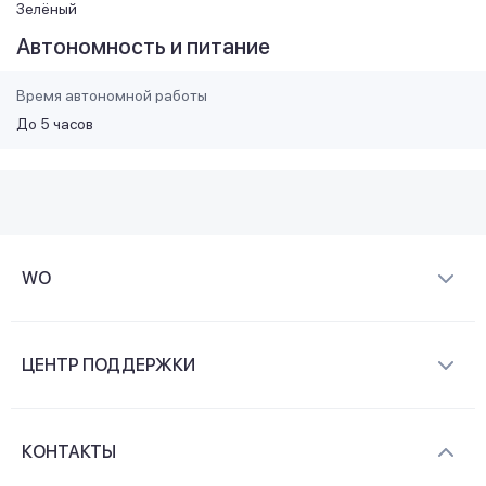
Зелёный
Автономность и питание
Время автономной работы
До 5 часов
WO
О компании
ЦЕНТР ПОДДЕРЖКИ
Новости и видеообзоры
Доставка и оплата
Контакты
КОНТАКТЫ