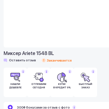
Миксер Ariete 1548 BL
Оставить отзыв
Заканчивается
НАШЛИ
ОТПРАВИМ
КУПИ
БЫСТРЫЙ
ДЕШЕВЛЕ
СЕГОДНЯ
В КРЕДИТ 0%
ЗАКАЗ
Бонусы становятся активными спустя 14
300₴ бонусами за отзыв с фото
дней после покупки.