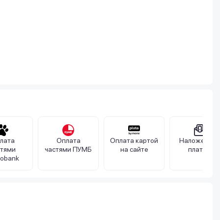
лата
Оплата
Оплата картой
Наложенны
стями
частями ПУМБ
на сайте
платеж
obank