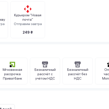
Курьером "Новая
єву
почта"
тра
Отправим завтра
249 ₴
Мгновенная
Безналичный
Безналичный
Оп
рассрочка
рассчёт с
рассчёт без
ча
Приватбанк
учётом НДС
НДС
Mon