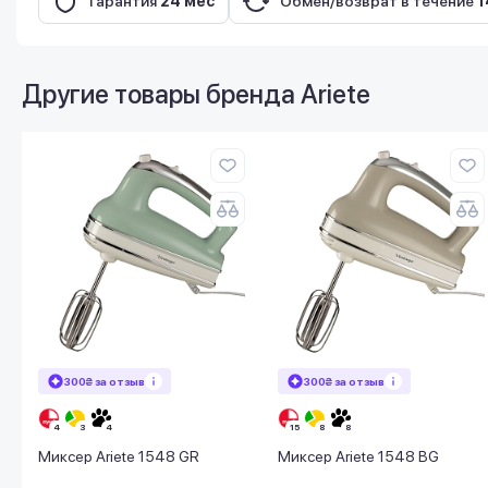
Гарантия
24 мес
Обмен/возврат в течение
1
Другие товары бренда
Ariete
300₴ за отзыв
300₴ за отзыв
Миксер Ariete 1548 GR
Миксер Ariete 1548 BG