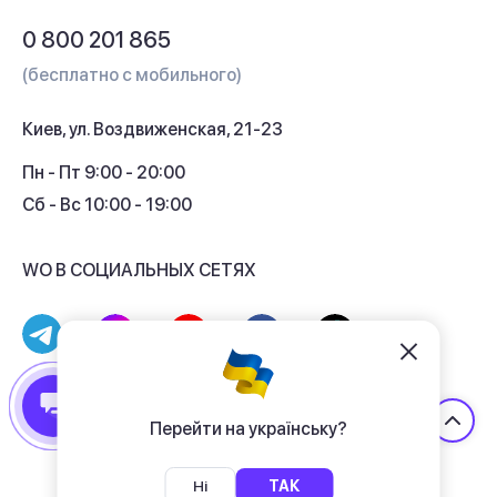
Обмен и возврат
Вопросы и ответы
0 800 201 865
Гарантия и сервис
(бесплатно с мобильного)
Кредит
Киев, ул. Воздвиженская, 21-23
Кэшбек
Пн - Пт 9:00 - 20:00
Сб - Вс 10:00 - 19:00
WO В СОЦИАЛЬНЫХ СЕТЯХ
© 2017 - 2026 Магазин гаджетов «WO»
Договор публичной оферты
Перейти на українську?
Политика конфиденциальности
Ні
ТАК