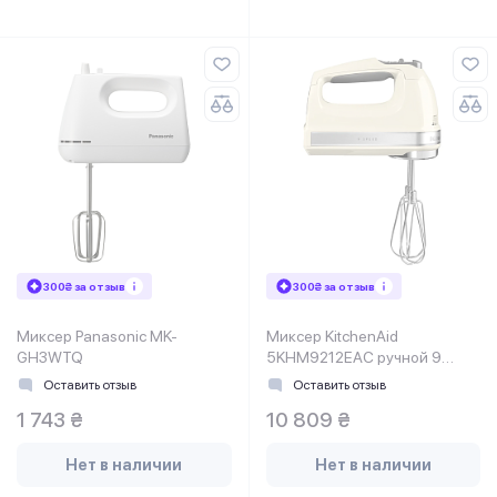
300₴ за отзыв
300₴ за отзыв
Миксер Panasonic MK-
Миксер KitchenAid
GH3WTQ
5KHM9212EAC ручной 9
скоростей кремовый
Оставить отзыв
Оставить отзыв
1 743 ₴
10 809 ₴
Нет в наличии
Нет в наличии