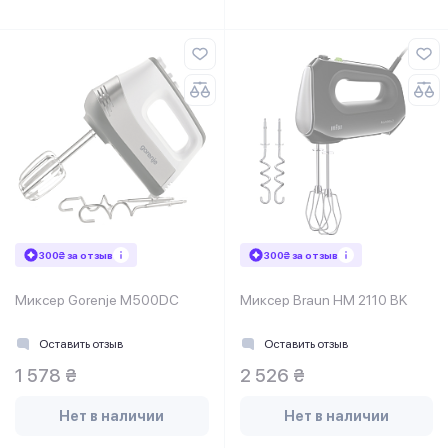
300₴ за отзыв
300₴ за отзыв
Миксер Gorenje M500DC
Миксер Braun HM 2110 BK
Оставить отзыв
Оставить отзыв
1 578 ₴
2 526 ₴
Нет в наличии
Нет в наличии