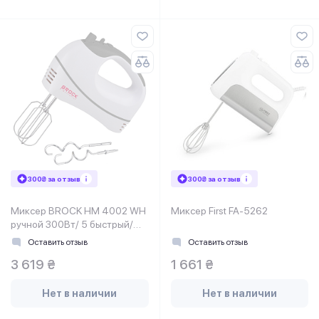
300₴ за отзыв
300₴ за отзыв
Миксер BROCK HM 4002 WH
Миксер First FA-5262
ручной 300Вт/ 5 быстрый/
турбо режим/ белый
Оставить отзыв
Оставить отзыв
3 619 ₴
1 661 ₴
Нет в наличии
Нет в наличии