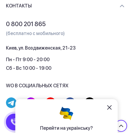
Доставка и оплата
Контакты
КОНТАКТЫ
Обмен и возврат
Вопросы и ответы
0 800 201 865
Гарантия и сервис
(бесплатно с мобильного)
Кредит
Киев, ул. Воздвиженская, 21-23
Кэшбек
Пн - Пт 9:00 - 20:00
Сб - Вс 10:00 - 19:00
WO В СОЦИАЛЬНЫХ СЕТЯХ
© 2017 - 2026 Магазин гаджетов «WO»
Договор публичной оферты
Перейти на українську?
Политика конфиденциальности