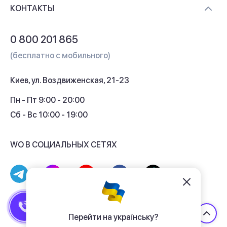
Доставка и оплата
Контакты
КОНТАКТЫ
Обмен и возврат
Вопросы и ответы
0 800 201 865
Гарантия и сервис
(бесплатно с мобильного)
Кредит
Киев, ул. Воздвиженская, 21-23
Кэшбек
Пн - Пт 9:00 - 20:00
Сб - Вс 10:00 - 19:00
WO В СОЦИАЛЬНЫХ СЕТЯХ
© 2017 - 2026 Магазин гаджетов «WO»
Договор публичной оферты
Перейти на українську?
Политика конфиденциальности