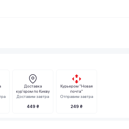
а
Доставка
Курьером "Новая
кур'єром по Києву
почта"
тра
Доставим завтра
Отправим завтра
449 ₴
249 ₴