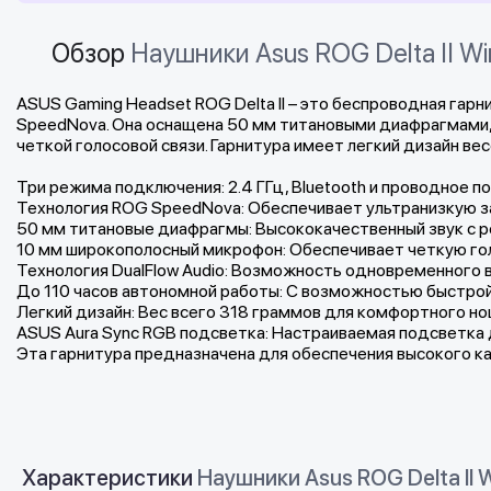
Обзор
Наушники Asus ROG Delta II W
ASUS Gaming Headset ROG Delta II – это беспроводная га
SpeedNova. Она оснащена 50 мм титановыми диафрагмами,
четкой голосовой связи. Гарнитура имеет легкий дизайн ве
Три режима подключения: 2.4 ГГц, Bluetooth и проводное 
Технология ROG SpeedNova: Обеспечивает ультранизкую з
50 мм титановые диафрагмы: Высококачественный звук с 
10 мм широкополосный микрофон: Обеспечивает четкую го
Технология DualFlow Audio: Возможность одновременного 
До 110 часов автономной работы: С возможностью быстрой 
Легкий дизайн: Вес всего 318 граммов для комфортного нош
ASUS Aura Sync RGB подсветка: Настраиваемая подсветка 
Эта гарнитура предназначена для обеспечения высокого ка
Характеристики
Наушники Asus ROG Delta II