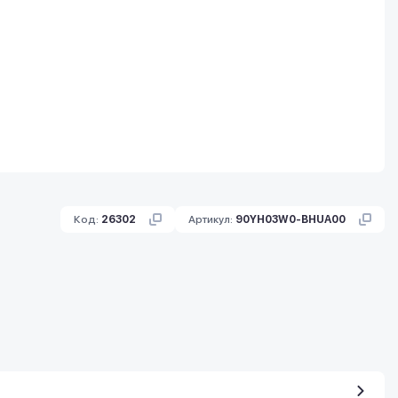
Код:
26302
Артикул:
90YH03W0-BHUA00