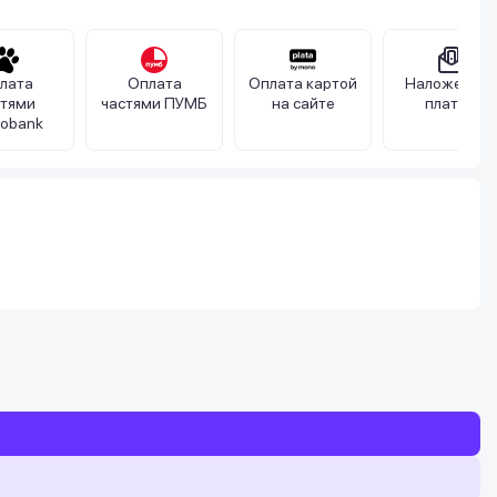
лата
Оплата
Оплата картой
Наложенны
стями
частями ПУМБ
на сайте
платеж
obank