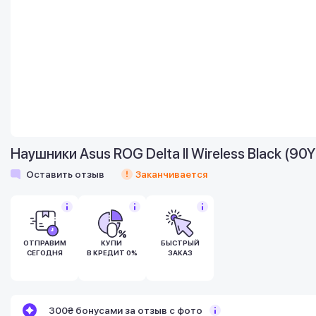
Наушники Asus ROG Delta II Wireless Black 
Оставить отзыв
Заканчивается
ОТПРАВИМ
КУПИ
БЫСТРЫЙ
СЕГОДНЯ
В КРЕДИТ 0%
ЗАКАЗ
Бонусы становятся активными спустя 14
300₴ бонусами за отзыв с фото
дней после покупки.