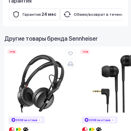
Гарантия
Гарантия
24 мес
Обмен/возврат в течение
1
Другие товары бренда
Sennheiser
-17%
-17%
300₴ за отзыв
300₴ за отзыв