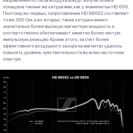
направления потоков воздуха вокруг излучателей и
оснащена такими же катушками, как у знаменитых HD 650.
Поэтому, во-первых, сопротивление HD 660S2 составляет
тоже 300 Ом, а во-вторых, такие катушки имеют
значительно более высокую магнитную мощность и
соответственно обеспечивают заметно более чистую
импульсную реакцию. Кроме этого, за счет более
эффективного воздушного зазора на магнитах удалось
повысить уровень чувствительности во всем частотном
спектре.