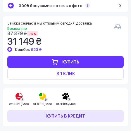
300₴ бонусами за отзыв с фото
Закажи сейчас и мы отправим сегодня, доставка
Бесплатно
37 379 ₴
-17%
31 149 ₴
Кешбэк
623 ₴
КУПИТЬ
В 1 КЛИК
7
6
7
от
4450/мес
от
5192/мес
от
4450/мес
КУПИТЬ В КРЕДИТ