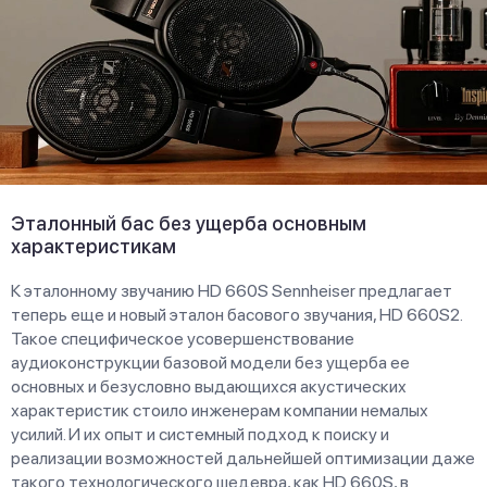
Эталонный бас без ущерба основным
характеристикам
К эталонному звучанию HD 660S Sennheiser предлагает
теперь еще и новый эталон басового звучания, HD 660S2.
Такое специфическое усовершенствование
аудиоконструкции базовой модели без ущерба ее
основных и безусловно выдающихся акустических
характеристик стоило инженерам компании немалых
усилий. И их опыт и системный подход к поиску и
реализации возможностей дальнейшей оптимизации даже
такого технологического шедевра, как HD 660S, в