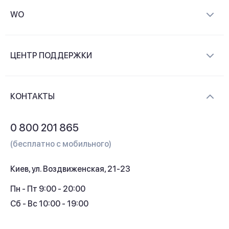
WO
О компании
ЦЕНТР ПОДДЕРЖКИ
Новости и видеообзоры
Доставка и оплата
Контакты
КОНТАКТЫ
Обмен и возврат
Вопросы и ответы
0 800 201 865
Гарантия и сервис
(бесплатно с мобильного)
Кредит
Киев, ул. Воздвиженская, 21-23
Кэшбек
Пн - Пт 9:00 - 20:00
Сб - Вс 10:00 - 19:00