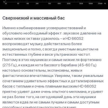
Сверхнизкий и массивный бас
Именно комбинирование усовершенствований и
обусловило необходимый эффект: звуковое давление на
самых низких октавах удвоилось – и HD 660S2
воспроизводят музыку действительно более
эмоционально и полно, с всегда уместным акцентом на
естественных глубине и весе ультранизких частот.
Поэтому в этих наушниках и самые низкие ля фортепиано
(27.5 Гц), и каждая нота басового барабана (45-60 Гц)
настолько основательны, экспансивны, живы и
фантастически впечатляющи. Уверяем, таким уникальным
сочетанием удивительно эффектных и детализированных
басов с теплыми и очень плавными высоким HD 660S2
приятно удивят даже очень опытного меломана, и удивят
не раз. Более того, на сегодняшний день эти наушники
являются едва ли не самым лучшим и самым доступным
способом с комфортом погрузиться в мир