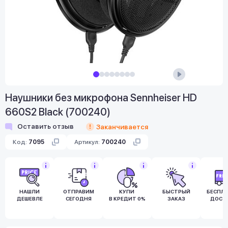
Наушники без микрофона Sennheiser HD
660S2 Black (700240)
Оставить отзыв
Заканчивается
Код:
7095
Артикул:
700240
НАШЛИ
ОТПРАВИМ
КУПИ
БЫСТРЫЙ
БЕСПЛ
ДЕШЕВЛЕ
СЕГОДНЯ
В КРЕДИТ 0%
ЗАКАЗ
ДОСТ