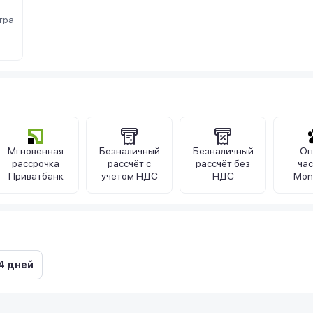
тра
Мгновенная
Безналичный
Безналичный
Оп
рассрочка
рассчёт с
рассчёт без
ча
Приватбанк
учётом НДС
НДС
Mon
4 дней