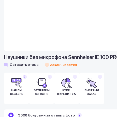
Наушники без микрофона Sennheiser IE 100 PR
Оставить отзыв
Заканчивается
НАШЛИ
ОТПРАВИМ
КУПИ
БЫСТРЫЙ
ДЕШЕВЛЕ
СЕГОДНЯ
В КРЕДИТ 0%
ЗАКАЗ
Бонусы становятся активными спустя 14
300₴ бонусами за отзыв с фото
дней после покупки.