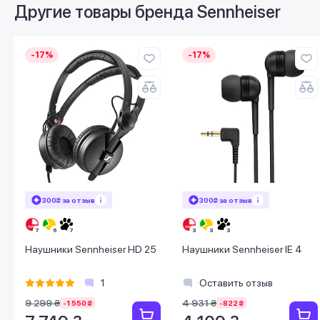
Другие товары бренда
Sennheiser
-17%
-17%
300₴ за отзыв
300₴ за отзыв
Наушники Sennheiser HD 25
Наушники Sennheiser IE 4
1
Оставить отзыв
9 299 ₴
4 931 ₴
-1 550 ₴
-822 ₴