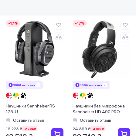
-17%
-17%
300₴ за отзыв
300₴ за отзыв
Наушники Sennheiser RS
Наушники без микрофона
175-U
Sennheiser HD 490 PRO
Black (700286)
Оставить отзыв
Оставить отзыв
16 223 ₴
24 899 ₴
-2 704 ₴
-4 150 ₴