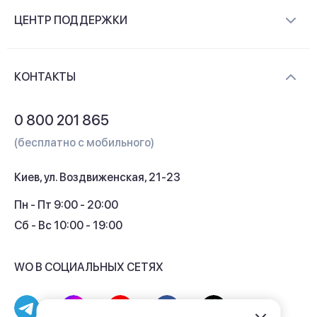
О компании
ЦЕНТР ПОДДЕРЖКИ
Новости и видеообзоры
Доставка и оплата
Контакты
КОНТАКТЫ
Обмен и возврат
Вопросы и ответы
0 800 201 865
Гарантия и сервис
(бесплатно с мобильного)
Кредит
Киев, ул. Воздвиженская, 21-23
Кэшбек
Пн - Пт 9:00 - 20:00
Сб - Вс 10:00 - 19:00
WO В СОЦИАЛЬНЫХ СЕТЯХ