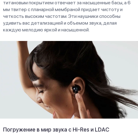
титановым покрытием отвечает за насыщенные басы, а 6
мм твитер с планарной мембраной придает чистоту и
четкость высоким частотам. Эти наушники способны
удивить вас детализацией и объемом звука, делая
каждую мелодию яркой и насыщенной.
Погружение в мир звука с Hi-Res и LDAC