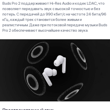
Buds Pro 2 поддерживают Hi-Res Audio и кодек LDAC, что
позволяет передавать звук с высокой точностью и без
потерь. С передачей до 990 кбит/с на частоте 24 бита/96
кГц, каждый трек становится более живым и
реалистичным. Даже при потоковой передаче музыки Buds
Pro 2 обеспечивают высочайшее качество звука.