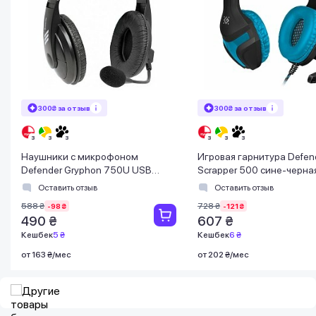
300₴ за отзыв
300₴ за отзыв
Наушники с микрофоном
Игровая гарнитура Defen
Defender Gryphon 750U USB
Scrapper 500 сине-черная
черные
x 3,5 мм
Оставить отзыв
Оставить отзыв
588 ₴
728 ₴
-98 ₴
-121 ₴
490 ₴
607 ₴
Кешбек
5 ₴
Кешбек
6 ₴
от 163 ₴/мес
от 202 ₴/мес