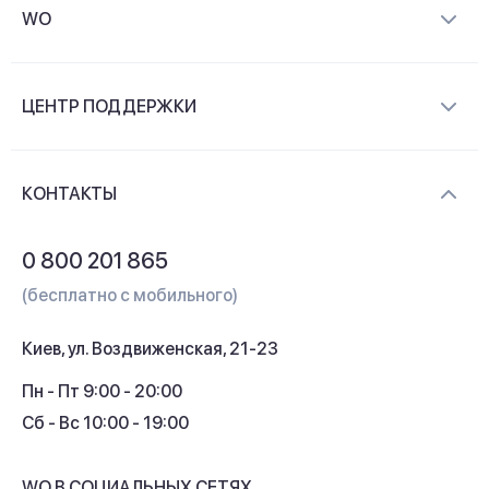
WO
О компании
ЦЕНТР ПОДДЕРЖКИ
Новости и видеообзоры
Доставка и оплата
Контакты
КОНТАКТЫ
Обмен и возврат
Вопросы и ответы
0 800 201 865
Гарантия и сервис
(бесплатно с мобильного)
Кредит
Киев, ул. Воздвиженская, 21-23
Кэшбек
Пн - Пт 9:00 - 20:00
Сб - Вс 10:00 - 19:00
WO В СОЦИАЛЬНЫХ СЕТЯХ