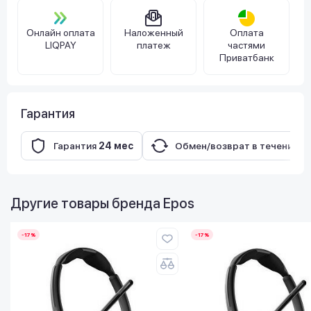
Онлайн оплата
Наложенный
Оплата
LIQPAY
платеж
частями
Приватбанк
Гарантия
Гарантия
24 мес
Обмен/возврат в течение
1
Другие товары бренда
Epos
-17%
-17%