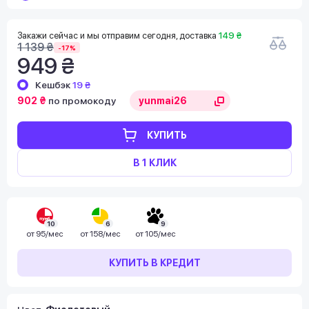
Закажи сейчас и мы отправим сегодня, доставка
149 ₴
1 139 ₴
-17%
949 ₴
Кешбэк
19 ₴
902 ₴
по промокоду
КУПИТЬ
В 1 КЛИК
10
6
9
от
95/мес
от
158/мес
от
105/мес
КУПИТЬ В КРЕДИТ