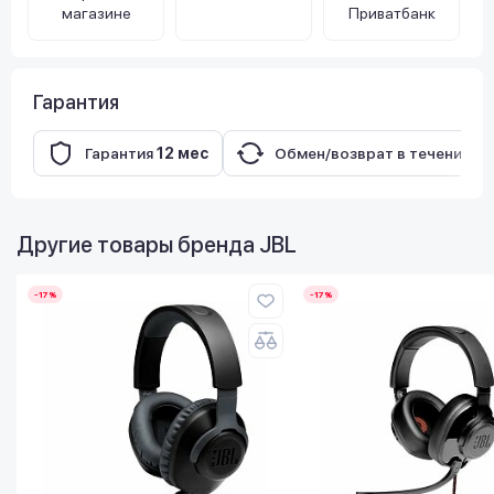
магазине
Приватбанк
Гарантия
Гарантия
12 мес
Обмен/возврат в течение
14
Другие товары бренда
JBL
-17%
-17%