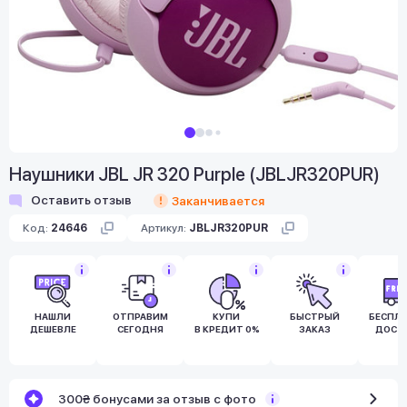
Наушники JBL JR 320 Purple (JBLJR320PUR)
Оставить отзыв
Заканчивается
Код:
24646
Артикул:
JBLJR320PUR
НАШЛИ
ОТПРАВИМ
КУПИ
БЫСТРЫЙ
БЕСПЛ
ДЕШЕВЛЕ
СЕГОДНЯ
В КРЕДИТ 0%
ЗАКАЗ
ДОСТ
300₴ бонусами за отзыв с фото