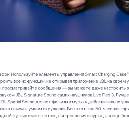
ефон. Используйте элементы управления Smart Charging Case™
роить все их функции, не открывая приложение JBL на своем 
и, просматривайте сообщения — вы можете даже настроить з
вуком JBL Signature Sound самих наушников Live Flex 3. Луч
L Spatial Sound делает фильмы и музыку действительно увлек
е в самом шумном окружении. Все это плюс 50-часовая зарядк
дный футляр имеет петлю для крепления шнурка для еще боль