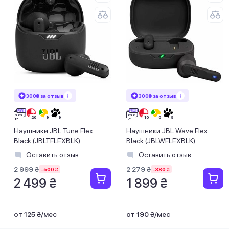
300₴ за отзыв
300₴ за отзыв
Наушники JBL Tune Flex
Наушники JBL Wave Flex
Black (JBLTFLEXBLK)
Black (JBLWFLEXBLK)
Оставить отзыв
Оставить отзыв
2 999 ₴
2 279 ₴
-500 ₴
-380 ₴
2 499 ₴
1 899 ₴
от 125 ₴/мес
от 190 ₴/мес