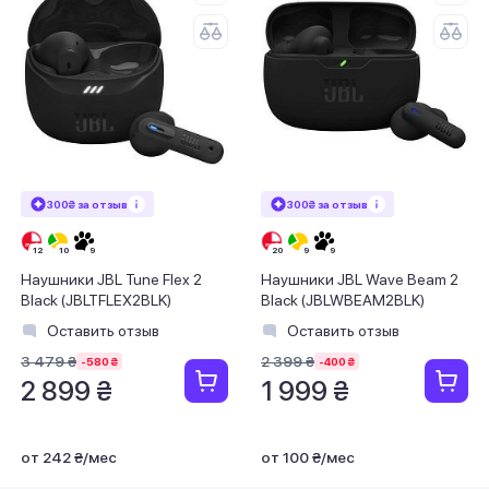
300₴ за отзыв
300₴ за отзыв
Наушники JBL Tune Flex 2
Наушники JBL Wave Beam 2
Black (JBLTFLEX2BLK)
Black (JBLWBEAM2BLK)
Оставить отзыв
Оставить отзыв
3 479 ₴
2 399 ₴
-580 ₴
-400 ₴
2 899 ₴
1 999 ₴
от 242 ₴/мес
от 100 ₴/мес