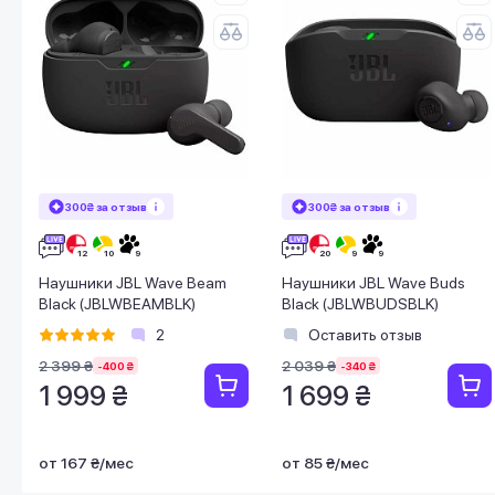
300₴ за отзыв
300₴ за отзыв
Наушники JBL Wave Beam
Наушники JBL Wave Buds
Black (JBLWBEAMBLK)
Black (JBLWBUDSBLK)
2
Оставить отзыв
2 399 ₴
2 039 ₴
-400 ₴
-340 ₴
1 999 ₴
1 699 ₴
от 167 ₴/мес
от 85 ₴/мес