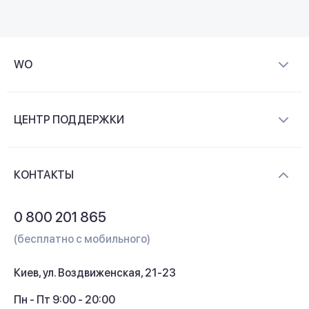
WO
О компании
ЦЕНТР ПОДДЕРЖКИ
Новости и видеообзоры
Доставка и оплата
Контакты
КОНТАКТЫ
Обмен и возврат
Вопросы и ответы
0 800 201 865
Гарантия и сервис
(бесплатно с мобильного)
Кредит
Киев, ул. Воздвиженская, 21-23
Кэшбек
Пн - Пт 9:00 - 20:00