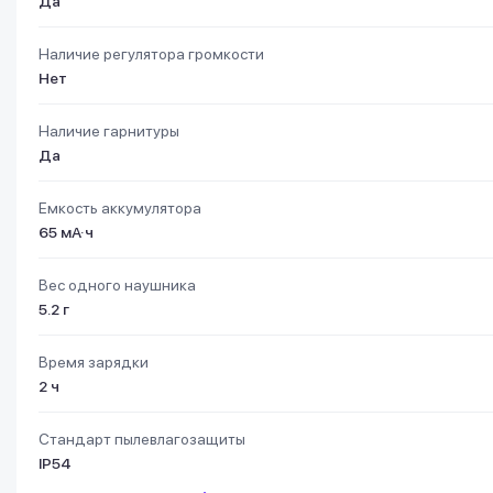
Да
Наличие регулятора громкости
Нет
Наличие гарнитуры
Да
Емкость аккумулятора
65 мА·ч
Вес одного наушника
5.2 г
Время зарядки
2 ч
Стандарт пылевлагозащиты
IP54