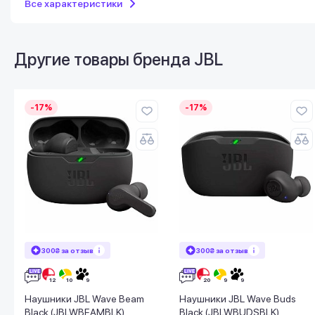
Все характеристики
Другие товары бренда
JBL
-17%
-17%
300₴ за отзыв
300₴ за отзыв
Наушники JBL Wave Beam
Наушники JBL Wave Buds
Black (JBLWBEAMBLK)
Black (JBLWBUDSBLK)