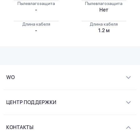
Пылевлагозащита
Пылевлагозащита
-
Нет
Длина кабеля
Длина кабеля
-
1.2 м
WO
О компании
ЦЕНТР ПОДДЕРЖКИ
Новости и видеообзоры
Доставка и оплата
Контакты
КОНТАКТЫ
Обмен и возврат