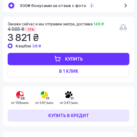
300₴ бонусами за отзыв с фото
Закажи сейчас и мы отправим завтра, доставка
149 ₴
4 585 ₴
-17%
3 821 ₴
Кешбэк
38 ₴
КУПИТЬ
В 1 КЛИК
24
11
11
от
159/мес
от
347/мес
от
347/мес
КУПИТЬ В КРЕДИТ