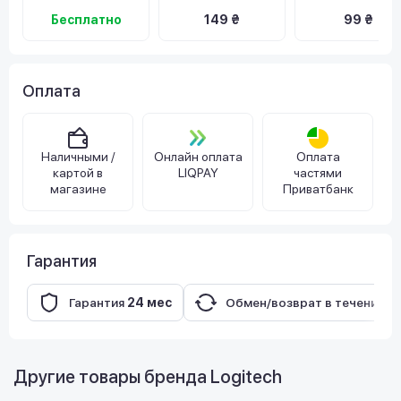
Бесплатно
149 ₴
99 ₴
Оплата
Наличными /
Онлайн оплата
Оплата
картой в
LIQPAY
частями
магазине
Приватбанк
Гарантия
Гарантия
24 мес
Обмен/возврат в течение
1
Другие товары бренда
Logitech