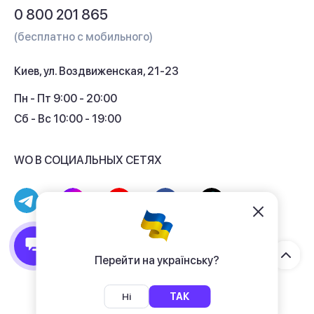
Вопросы и ответы
0 800 201 865
Гарантия и сервис
(бесплатно с мобильного)
Кредит
Киев, ул. Воздвиженская, 21-23
Кэшбек
Пн - Пт 9:00 - 20:00
Сб - Вс 10:00 - 19:00
WO В СОЦИАЛЬНЫХ СЕТЯХ
© 2017 - 2026 Магазин гаджетов «WO»
Договор публичной оферты
Перейти на українську?
Политика конфиденциальности
Ні
ТАК