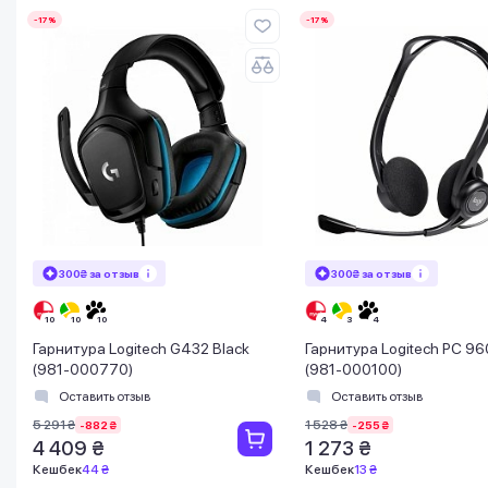
-17%
-17%
300₴ за отзыв
300₴ за отзыв
Гарнитура Logitech G432 Black
Гарнитура Logitech PC 9
(981-000770)
(981-000100)
Оставить отзыв
Оставить отзыв
5 291 ₴
1 528 ₴
-882 ₴
-255 ₴
4 409 ₴
1 273 ₴
Кешбек
44 ₴
Кешбек
13 ₴