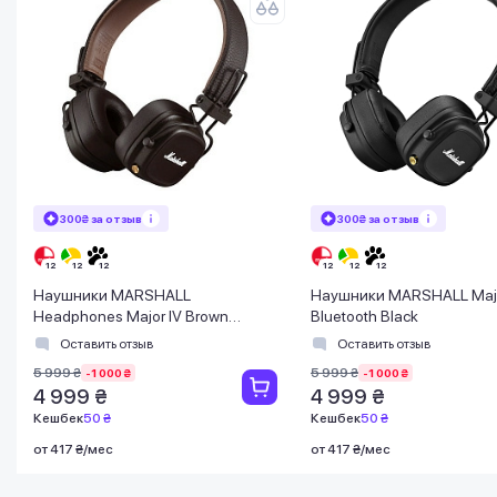
300₴ за отзыв
300₴ за отзыв
Наушники MARSHALL
Наушники MARSHALL Majo
Headphones Major IV Brown
Bluetooth Black
(1006127)
Оставить отзыв
Оставить отзыв
5 999 ₴
5 999 ₴
-1 000 ₴
-1 000 ₴
4 999 ₴
4 999 ₴
Кешбек
50 ₴
Кешбек
50 ₴
от 417 ₴/мес
от 417 ₴/мес