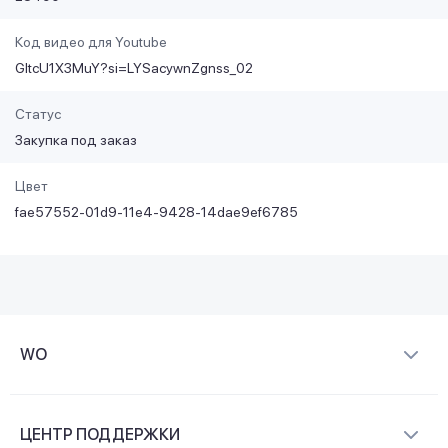
Код видео для Youtube
GltcU1X3MuY?si=LYSacywnZgnss_02
Статус
Закупка под заказ
Цвет
fae57552-01d9-11e4-9428-14dae9ef6785
WO
О компании
ЦЕНТР ПОДДЕРЖКИ