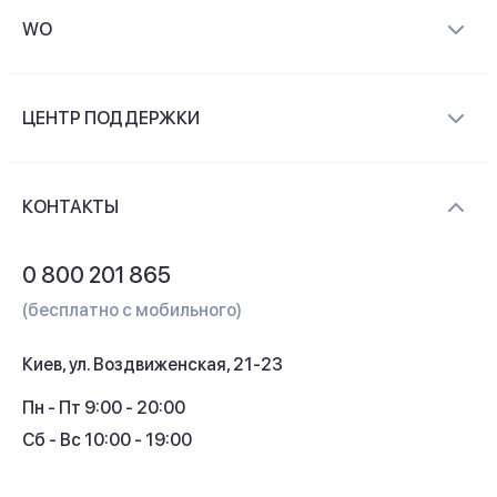
WO
О компании
ЦЕНТР ПОДДЕРЖКИ
Новости и видеообзоры
Доставка и оплата
Контакты
КОНТАКТЫ
Обмен и возврат
Вопросы и ответы
0 800 201 865
Гарантия и сервис
(бесплатно с мобильного)
Кредит
Киев, ул. Воздвиженская, 21-23
Кэшбек
Пн - Пт 9:00 - 20:00
Сб - Вс 10:00 - 19:00