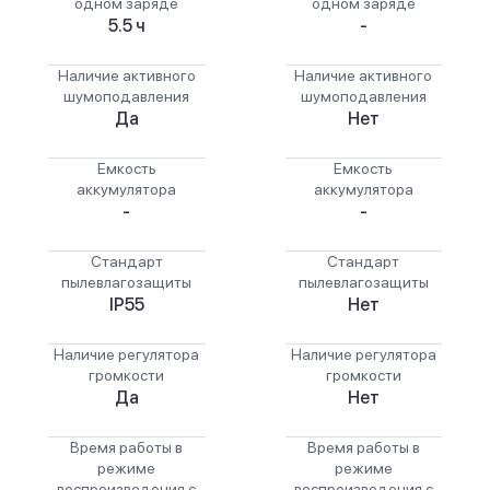
одном заряде
одном заряде
5.5 ч
-
Наличие активного
Наличие активного
шумоподавления
шумоподавления
Да
Нет
Емкость
Емкость
аккумулятора
аккумулятора
-
-
Стандарт
Стандарт
пылевлагозащиты
пылевлагозащиты
IP55
Нет
Наличие регулятора
Наличие регулятора
громкости
громкости
Да
Нет
Время работы в
Время работы в
режиме
режиме
воспроизведения с
воспроизведения с