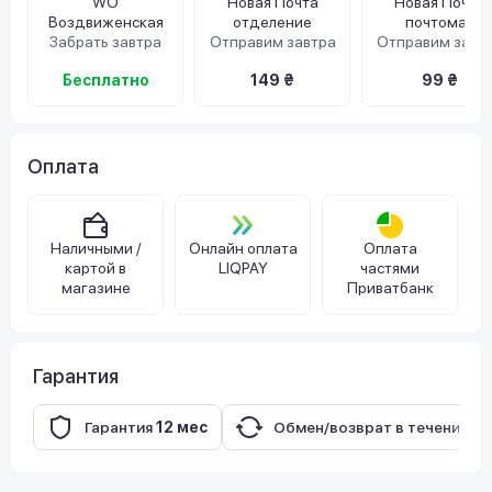
WO
Новая Почта
Новая Почта
Воздвиженская
отделение
почтомат
Забрать завтра
Отправим завтра
Отправим завт
Бесплатно
149 ₴
99 ₴
Оплата
Наличными /
Онлайн оплата
Оплата
картой в
LIQPAY
частями
магазине
Приватбанк
Гарантия
Гарантия
12 мес
Обмен/возврат в течение
14