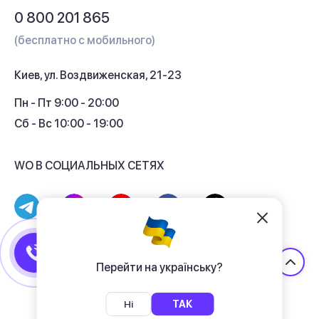
Вопросы и ответы
0 800 201 865
Гарантия и сервис
(бесплатно с мобильного)
Кредит
Киев, ул. Воздвиженская, 21-23
Кэшбек
Пн - Пт 9:00 - 20:00
Сб - Вс 10:00 - 19:00
WO В СОЦИАЛЬНЫХ СЕТЯХ
© 2017 - 2026 Магазин гаджетов «WO»
Договор публичной оферты
Перейти на українську?
Политика конфиденциальности
Ні
ТАК