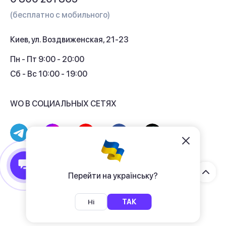
Гарантия и сервис
(бесплатно с мобильного)
Кредит
Киев, ул. Воздвиженская, 21-23
Кэшбек
Пн - Пт 9:00 - 20:00
Сб - Вс 10:00 - 19:00
WO В СОЦИАЛЬНЫХ СЕТЯХ
© 2017 - 2026 Магазин гаджетов «WO»
Договор публичной оферты
Перейти на українську?
Политика конфиденциальности
Ні
ТАК