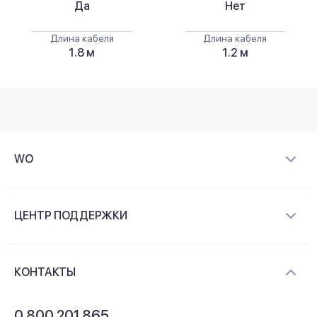
Да
Нет
Длина кабеля
Длина кабеля
1.8 м
1.2 м
WO
О компании
ЦЕНТР ПОДДЕРЖКИ
Новости и видеообзоры
Доставка и оплата
Контакты
КОНТАКТЫ
Обмен и возврат
Вопросы и ответы
0 800 201 865