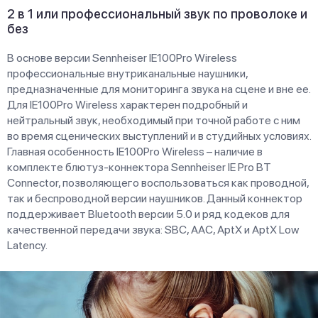
2 в 1 или профессиональный звук по проволоке и
без
В основе версии Sennheiser IE100Pro Wireless
профессиональные внутриканальные наушники,
предназначенные для мониторинга звука на сцене и вне ее.
Для IE100Pro Wireless характерен подробный и
нейтральный звук, необходимый при точной работе с ним
во время сценических выступлений и в студийных условиях.
Главная особенность IE100Pro Wireless – наличие в
комплекте блютуз-коннектора Sennheiser IE Pro BT
Connector, позволяющего воспользоваться как проводной,
так и беспроводной версии наушников. Данный коннектор
поддерживает Bluetooth версии 5.0 и ряд кодеков для
качественной передачи звука: SBC, AAC, AptX и AptX Low
Latency.