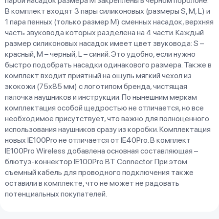
парой насадок размера М закреплены в черном поролоне.
В комплект входят 3 пары силиконовых (размеры S, M, L) и
1 пара пенных (только размер М) сменных насадок, верхняя
часть звуковода которых разделена на 4 части. Каждый
размер силиконовых насадок имеет цвет звуковода: S –
красный, М – черный, L – синий. Это удобно, если нужно
быстро подобрать насадки одинакового размера. Также в
комплект входит приятный на ощупь мягкий чехол из
экокожи (75х85 мм) с логотипом бренда, чистящая
палочка наушников и инструкции. По нынешним меркам
комплектация особой щедростью не отличается, но все
необходимое присутствует, что важно для полноценного
использования наушников сразу из коробки. Комплектация
новых IE100Pro не отличается от IE40Pro. В комплект
IE100Pro Wireless добавлена основная составляющая –
блютуз-коннектор IE100Pro BT Connector. При этом
съемный кабель для проводного подключения также
оставили в комплекте, что не может не радовать
потенциальных покупателей.