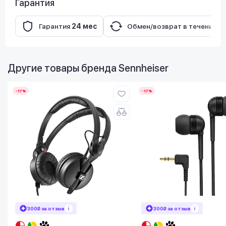
Гарантия
Гарантия
24 мес
Обмен/возврат в течение
1
Другие товары бренда
Sennheiser
-17%
-17%
300₴ за отзыв
300₴ за отзыв