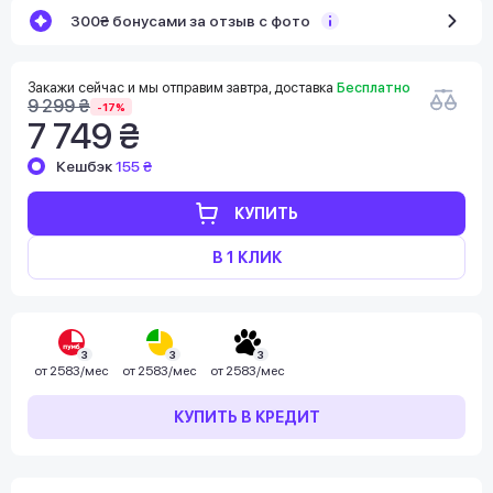
300₴ бонусами за отзыв с фото
Закажи сейчас и мы отправим завтра, доставка
Бесплатно
9 299 ₴
-17%
7 749 ₴
Кешбэк
155 ₴
КУПИТЬ
В 1 КЛИК
3
3
3
от
2583/мес
от
2583/мес
от
2583/мес
КУПИТЬ В КРЕДИТ