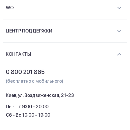
WO
О компании
ЦЕНТР ПОДДЕРЖКИ
Новости и видеообзоры
Доставка и оплата
Контакты
КОНТАКТЫ
Обмен и возврат
Вопросы и ответы
0 800 201 865
Гарантия и сервис
(бесплатно с мобильного)
Кредит
Киев, ул. Воздвиженская, 21-23
Кэшбек
Пн - Пт 9:00 - 20:00
Сб - Вс 10:00 - 19:00