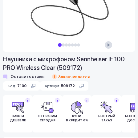
Наушники с микрофоном Sennheiser IE 100
PRO Wireless Clear (509172)
Оставить отзыв
Заканчивается
Код:
7100
Артикул:
509172
НАШЛИ
ОТПРАВИМ
КУПИ
БЫСТРЫЙ
БЕСПЛ
ДЕШЕВЛЕ
СЕГОДНЯ
В КРЕДИТ 0%
ЗАКАЗ
ДОСТ